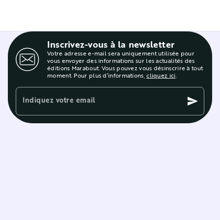
Inscrivez-vous à la newsletter
Votre adresse e-mail sera uniquement utilisée pour
vous envoyer des informations sur les actualités des
éditions Marabout. Vous pouvez vous désinscrire à tout
moment. Pour plus d’informations,
cliquez ici
.
Indiquez votre email
send