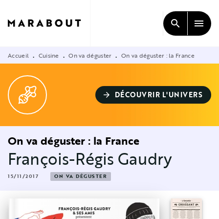
MENU
RECHERCHE
CONTENU
search
menu
PIED DE PAGE
Accueil
Cuisine
On va déguster
On va déguster : la France
•
•
•
DÉCOUVRIR L'UNIVERS
arrow_forward
On va déguster : la France
François-Régis Gaudry
15/11/2017
ON VA DÉGUSTER