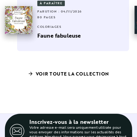
À PARAÎTRE
PARUTION : 04/11/2026
80 PAGES
COLORIAGES
Faune fabuleuse
VOIR TOUTE LA COLLECTION
arrow_forward
Inscrivez-vous à la newsletter
Votre adresse e-mail sera uniquement utilisée pour
vous envoyer des informations sur les actualités des
éditions Marabout. Vous pouvez vous désinscrire à tout