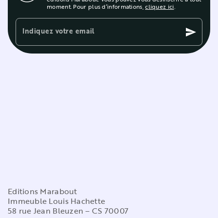
moment. Pour plus d’informations,
cliquez ici
.
Indiquez votre email
send
Editions Marabout
Immeuble Louis Hachette
58 rue Jean Bleuzen – CS 70007