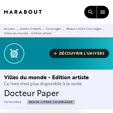
MENU
RECHERCHE
CONTENU
search
menu
PIED DE PAGE
Accueil
Loisirs Créatifs
Coloriages
Beaux-Livres Coloriages
•
•
•
•
Villes du monde - Edition artiste
DÉCOUVRIR L'UNIVERS
arrow_forward
Villes du monde - Edition artiste
Ce livre n'est plus disponible à la vente
Docteur Paper
19/10/2022
BEAUX-LIVRES COLORIAGES