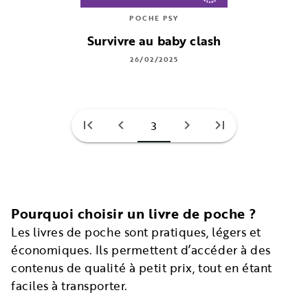
POCHE PSY
Survivre au baby clash
26/02/2025
first_page
chevron_left
chevron_right
last_page
3
Pourquoi choisir un livre de poche ?
Les livres de poche sont pratiques, légers et
économiques. Ils permettent d’accéder à des
contenus de qualité à petit prix, tout en étant
faciles à transporter.