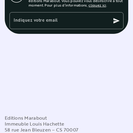
éditions Marabout. Vous pouvez vous désinscrire à tout
moment. Pour plus d’informations,
cliquez ici
.
Indiquez votre email
send
Editions Marabout
Immeuble Louis Hachette
58 rue Jean Bleuzen – CS 70007