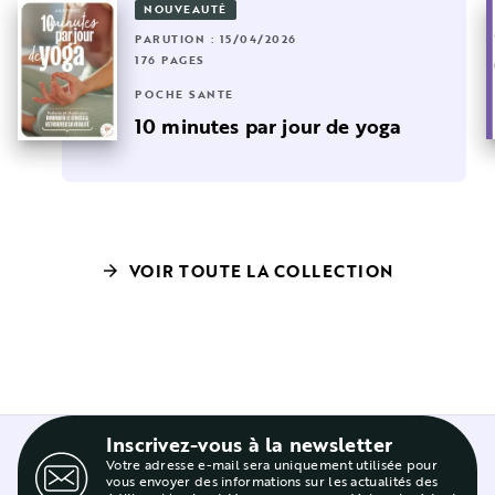
NOUVEAUTÉ
PARUTION : 15/04/2026
176 PAGES
POCHE SANTÉ
10 minutes par jour de yoga
VOIR TOUTE LA COLLECTION
arrow_forward
Inscrivez-vous à la newsletter
Votre adresse e-mail sera uniquement utilisée pour
vous envoyer des informations sur les actualités des