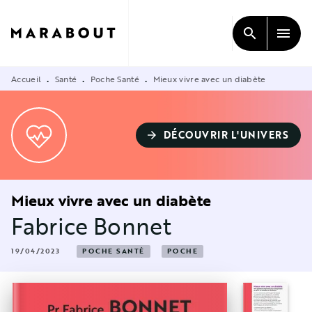
MENU
RECHERCHE
CONTENU
search
menu
PIED DE PAGE
Accueil
Santé
Poche Santé
Mieux vivre avec un diabète
•
•
•
DÉCOUVRIR L'UNIVERS
arrow_forward
Mieux vivre avec un diabète
Fabrice Bonnet
19/04/2023
POCHE SANTÉ
POCHE