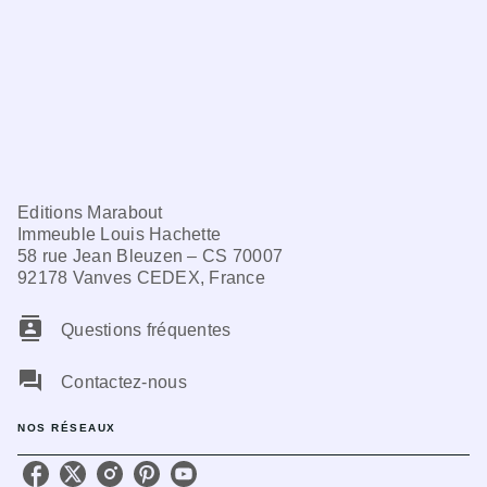
Editions Marabout
Immeuble Louis Hachette
58 rue Jean Bleuzen – CS 70007
92178 Vanves CEDEX, France
contacts
Questions fréquentes
question_answer
Contactez-nous
NOS RÉSEAUX