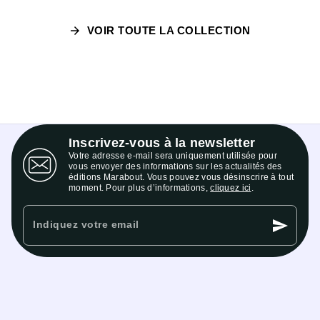
arrow_forward
VOIR TOUTE LA COLLECTION
Inscrivez-vous à la newsletter
Votre adresse e-mail sera uniquement utilisée pour
vous envoyer des informations sur les actualités des
éditions Marabout. Vous pouvez vous désinscrire à tout
moment. Pour plus d’informations,
cliquez ici
.
send
Indiquez votre email