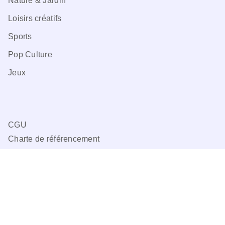
Nature & Jardin
Loisirs créatifs
Sports
Pop Culture
Jeux
CGU
Charte de référencement
Charte des Données Personnelles
Mentions légales
Engagement durable
Paramétrez vos préférences cookies