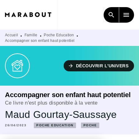
MENU
RECHERCHE
CONTENU
search
menu
PIED DE PAGE
Accueil
Famille
Poche Education
•
•
•
Accompagner son enfant haut potentiel
arrow_forward
DÉCOUVRIR L'UNIVERS
Accompagner son enfant haut potentiel
Ce livre n'est plus disponible à la vente
Maud Gourtay-Saussaye
26/04/2023
POCHE EDUCATION
POCHE