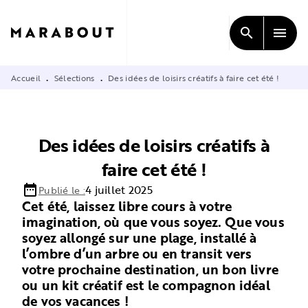
MENU
RECHERCHE
CONTENU
search
menu
PIED DE PAGE
Accueil
Sélections
Des idées de loisirs créatifs à faire cet été !
•
•
Des idées de loisirs créatifs à
faire cet été !
date_range
4 juillet 2025
Publié le :
Cet été, laissez libre cours à votre
imagination, où que vous soyez. Que vous
soyez allongé sur une plage, installé à
l’ombre d’un arbre ou en transit vers
votre prochaine destination, un bon livre
ou un kit créatif est le compagnon idéal
de vos vacances !