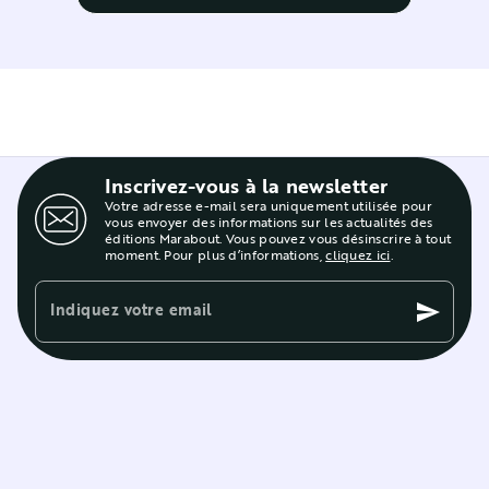
Inscrivez-vous à la newsletter
Votre adresse e-mail sera uniquement utilisée pour
vous envoyer des informations sur les actualités des
éditions Marabout. Vous pouvez vous désinscrire à tout
moment. Pour plus d’informations,
cliquez ici
.
Indiquez votre email
send