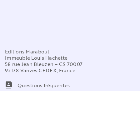
Editions Marabout
Immeuble Louis Hachette
58 rue Jean Bleuzen – CS 70007
92178 Vanves CEDEX, France
contacts
Questions fréquentes
question_answer
Contactez-nous
NOS RÉSEAUX
COLLECTIONS