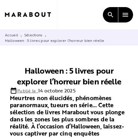
MENU
RECHERCHE
CONTENU
search
menu
PIED DE PAGE
Accueil
Sélections
•
•
Halloween : 5 livres pour explorer l’horreur bien réelle
Halloween : 5 livres pour
explorer l’horreur bien réelle
date_range
14 octobre 2025
Publié le :
Meurtres non élucidés, phénomènes
paranormaux, tueurs en série… Cette
sélection de livres Marabout vous plonge
dans les zones les plus sombres de la
réalité. À l’occasion d’Halloween, laissez-
vous captiver par cinq enquêtes