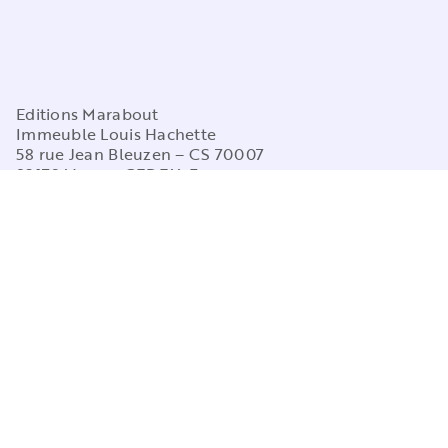
Editions Marabout
Immeuble Louis Hachette
58 rue Jean Bleuzen – CS 70007
92178 Vanves CEDEX, France
contacts
Questions fréquentes
question_answer
Contactez-nous
NOS RÉSEAUX
COLLECTIONS
Santé