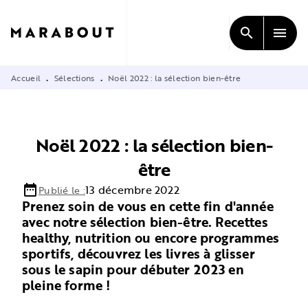
MENU
RECHERCHE
CONTENU
search
menu
PIED DE PAGE
Accueil
Sélections
Noël 2022 : la sélection bien-être
•
•
Noël 2022 : la sélection bien-
être
date_range
13 décembre 2022
Publié le :
Prenez soin de vous en cette fin d'année
avec notre sélection bien-être. Recettes
healthy, nutrition ou encore programmes
sportifs, découvrez les livres à glisser
sous le sapin pour débuter 2023 en
pleine forme !