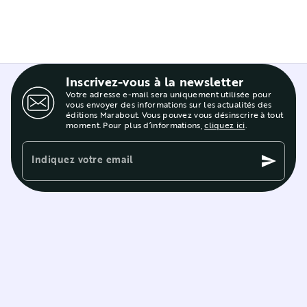
Inscrivez-vous à la newsletter
Votre adresse e-mail sera uniquement utilisée pour
vous envoyer des informations sur les actualités des
éditions Marabout. Vous pouvez vous désinscrire à tout
moment. Pour plus d’informations,
cliquez ici
.
Indiquez votre email
send