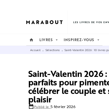
MENU
RECHERCHE
CONTENU
LES LIVRES DE VOS EN
LIVRES
INSPIREZ-VOUS
home
arrow_drop_down
arrow_drop_down
Accueil
Sélections
Saint-Valentin 2026 : 10 livres 
•
•
Saint-Valentin 2026 : 
parfaits pour pimente
célébrer le couple et 
plaisir
date_range
5 février 2026
Publié le :