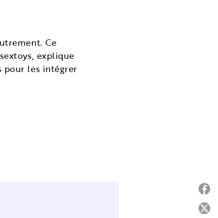
autrement. Ce
 sextoys, explique
 pour les intégrer
P
P