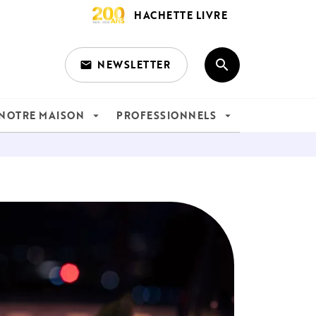
HACHETTE LIVRE
search
NEWSLETTER
email
search
NOTRE MAISON
PROFESSIONNELS
arrow_drop_down
arrow_drop_down