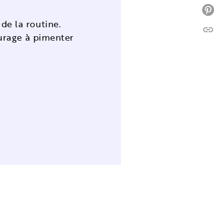
P
de la routine.
link
C
ourage à pimenter