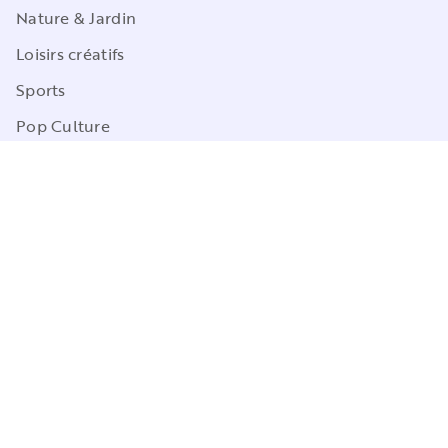
Nature & Jardin
Loisirs créatifs
Sports
Pop Culture
Jeux
CGU
Charte de référencement
Charte des Données Personnelles
Mentions légales
Engagement durable
Paramétrez vos préférences cookies