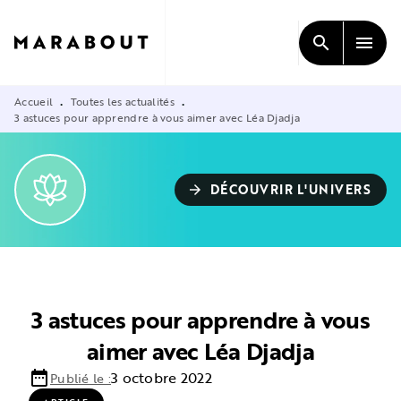
MENU
RECHERCHE
CONTENU
search
menu
PIED DE PAGE
Accueil
Toutes les actualités
•
•
3 astuces pour apprendre à vous aimer avec Léa Djadja
DÉCOUVRIR L'UNIVERS
arrow_forward
3 astuces pour apprendre à vous
aimer avec Léa Djadja
date_range
3 octobre 2022
Publié le :