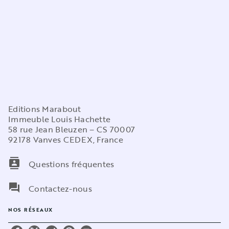
Editions Marabout
Immeuble Louis Hachette
58 rue Jean Bleuzen – CS 70007
92178 Vanves CEDEX, France
contacts
Questions fréquentes
question_answer
Contactez-nous
NOS RÉSEAUX