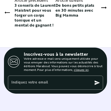
Article précédent
Article suivant
3 conseils de Laurent
De bons petits plats
Maistret pour vous
en 30 minutes avec
forger un corps
Big Mamma
tonique et un
mental de gagnant !
Inscrivez-vous à la newsletter
Votre adresse e-mail sera uniquement utilisée pour
vous envoyer des informations sur les actualités des
éditions Marabout. Vous pouvez vous désinscrire à tout
moment. Pour plus d’informations,
cliquez ici
.
Indiquez votre email
send