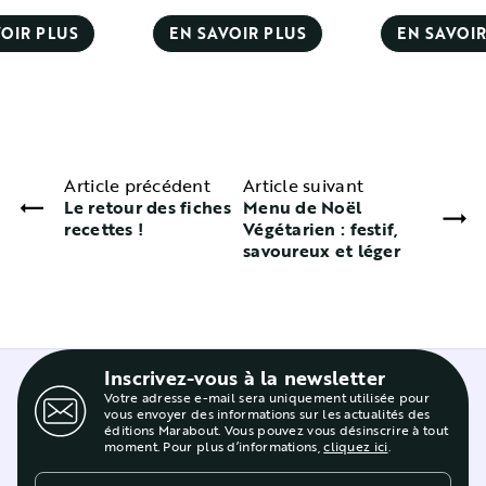
OIR PLUS
EN SAVOIR PLUS
EN SAVOIR
Article précédent
Article suivant
Le retour des fiches
Menu de Noël
recettes !
Végétarien : festif,
savoureux et léger
Inscrivez-vous à la newsletter
Votre adresse e-mail sera uniquement utilisée pour
vous envoyer des informations sur les actualités des
éditions Marabout. Vous pouvez vous désinscrire à tout
moment. Pour plus d’informations,
cliquez ici
.