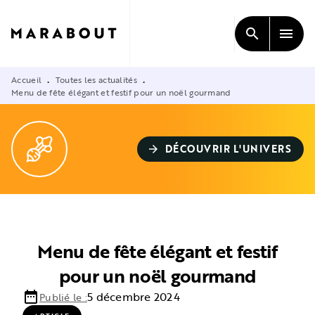
MENU
RECHERCHE
CONTENU
search
menu
PIED DE PAGE
Accueil
Toutes les actualités
•
•
Menu de fête élégant et festif pour un noël gourmand
DÉCOUVRIR L'UNIVERS
arrow_forward
Menu de fête élégant et festif
pour un noël gourmand
date_range
5 décembre 2024
Publié le :