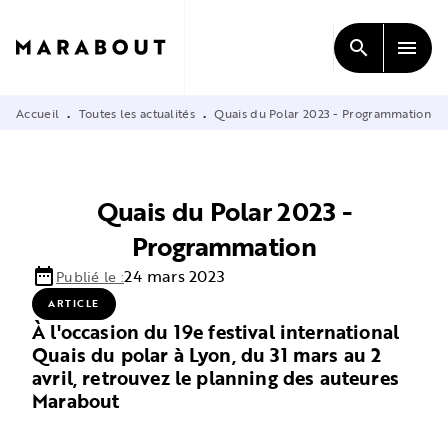
MENU
RECHERCHE
CONTENU
search
menu
PIED DE PAGE
Accueil
Toutes les actualités
Quais du Polar 2023 - Programmation
•
•
Quais du Polar 2023 -
Programmation
date_range
24 mars 2023
Publié le :
ARTICLE
À l'occasion du 19e festival international
Quais du polar à Lyon, du 31 mars au 2
avril, retrouvez le planning des auteures
Marabout