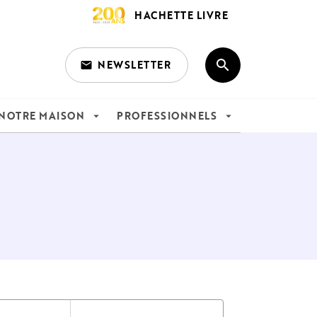
HACHETTE LIVRE
search
NEWSLETTER
email
search
NOTRE MAISON
PROFESSIONNELS
arrow_drop_down
arrow_drop_down