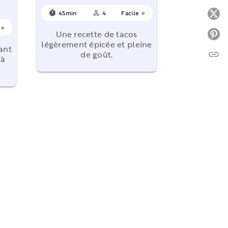
45min
4
Facile ⭐
P
timer
person_outline
 ⭐
Une recette de tacos
P
légèrement épicée et pleine
lant
link
de goût.
C
 à