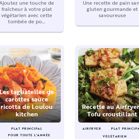
Ajoutez une touche de
Une recette de pain sa
fraîcheur à votre plat
gluten gourmande et
végétarien avec cette
savoureuse
tombée de po…
Les tagliatelles de
carottes sauce
ricotta de Loulou
Recette au Airfryer
kitchen
Tofu croustillant
PLAT PRINCIPAL
AIRFRYER
PLAT PRINCIP
POUR TOUTE L'ANNÉE
VÉGÉTARIEN