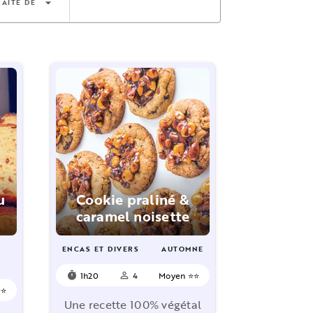
arrow_drop_down
AITE DE
u
Cookie praliné &
caramel noisette
ENCAS ET DIVERS
AUTOMNE
1h20
4
Moyen ⭐⭐
timer
person_outline
⭐⭐
Une recette 100% végétal