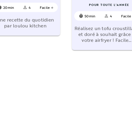
POUR TOUTE L'ANNÉE
20min
4
Facile ⭐
mer
person_outline
50min
4
Facile
timer
person_outline
ne recette du quotidien
par loulou kitchen
Réalisez un tofu croustil
et doré à souhait grâce
votre airfryer ! Facile…