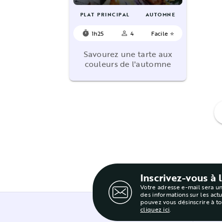
PLAT PRINCIPAL
AUTOMNE
1h25
4
Facile ⭐
timer
person_outline
Savourez une tarte aux
couleurs de l'automne
f
Inscrivez-vous à 
Votre adresse e-mail sera u
des informations sur les act
pouvez vous désinscrire à t
cliquez ici
.