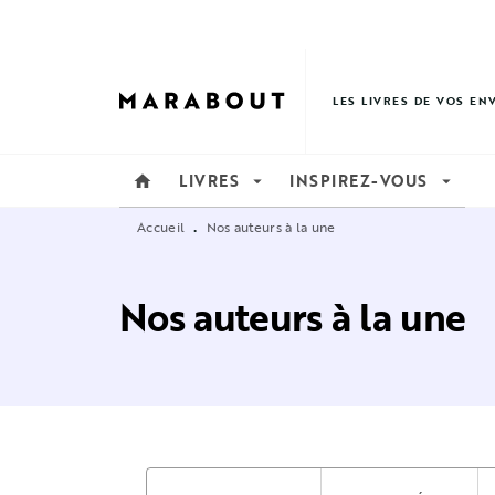
MENU
RECHERCHE
CONTENU
LES LIVRES DE VOS EN
LIVRES
INSPIREZ-VOUS
home
arrow_drop_down
arrow_drop_down
Accueil
Nos auteurs à la une
•
Nos auteurs à la une