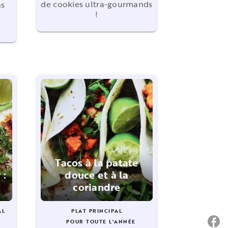
de cookies ultra-gourmands
ns
!
Tacos à la patate
 :
douce et à la
coriandre
AL
PLAT PRINCIPAL
P
POUR TOUTE L'ANNÉE