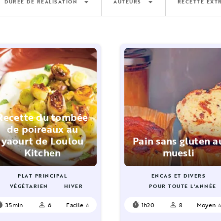
arrow_drop_down
arrow_drop_down
DURÉE DE RÉALISATION
AUTEURS
RECETTE EXTR
Recette du tombée
de poireaux au
yaourt de Loulou
Pain sans gluten a
Kitchen
muesli
PLAT PRINCIPAL
ENCAS ET DIVERS
VÉGÉTARIEN
HIVER
POUR TOUTE L'ANNÉE
35min
6
Facile ⭐
1h20
8
Moyen 
mer
person_outline
timer
person_outline