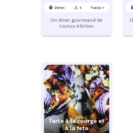
25min
4
Facile ⭐
timer
person_outline
ti
Un dîner gourmand de
U
Loulou kitchen
Tarte à la courge et
à la feta