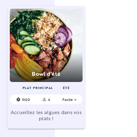
Bowl d'été
PLAT PRINCIPAL
ÉTÉ
1h20
4
Facile ⭐
timer
person_outline
Accueillez les algues dans vos
plats !