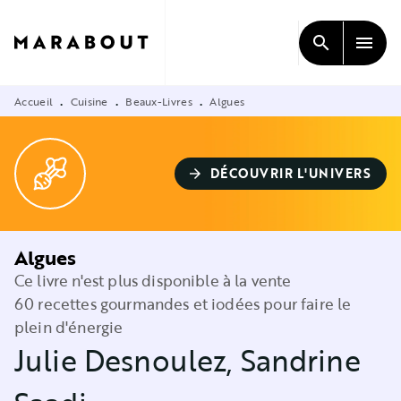
MENU
RECHERCHE
CONTENU
search
menu
PIED DE PAGE
Accueil
Cuisine
Beaux-Livres
Algues
•
•
•
DÉCOUVRIR L'UNIVERS
arrow_forward
Algues
Ce livre n'est plus disponible à la vente
60 recettes gourmandes et iodées pour faire le
plein d'énergie
Julie Desnoulez
,
Sandrine