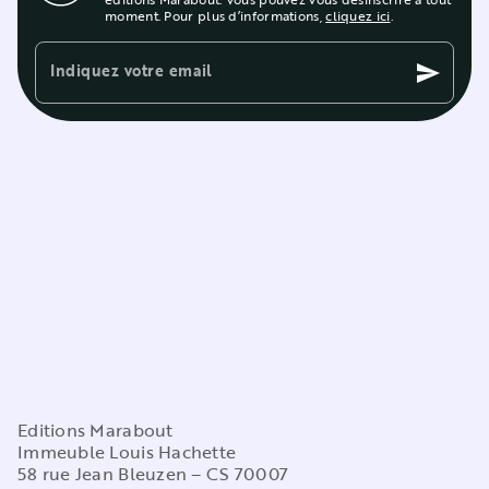
moment. Pour plus d’informations,
cliquez ici
.
Indiquez votre email
send
Editions Marabout
Immeuble Louis Hachette
58 rue Jean Bleuzen – CS 70007