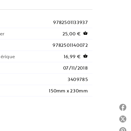
9782501133937
er
25,00 €
shopping_basket
9782501140072
mérique
16,99 €
shopping_basket
07/11/2018
3409785
150mm x 230mm
P
P
P