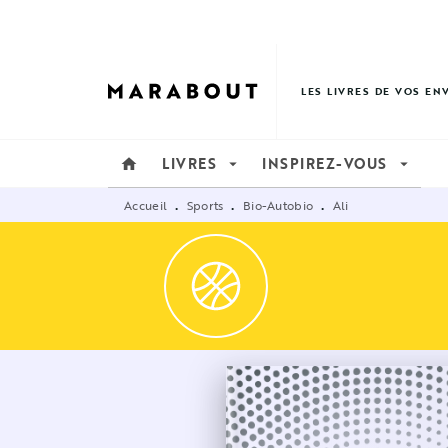
MENU
RECHERCHE
CONTENU
LES LIVRES DE VOS EN
LIVRES
INSPIREZ-VOUS
home
arrow_drop_down
arrow_drop_down
Accueil
Sports
Bio-Autobio
Ali
•
•
•