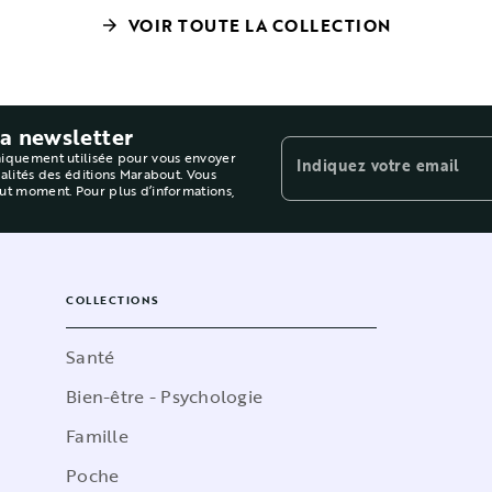
VOIR TOUTE LA COLLECTION
arrow_forward
la newsletter
niquement utilisée pour vous envoyer
Indiquez votre email
ualités des éditions Marabout. Vous
out moment. Pour plus d’informations,
COLLECTIONS
Santé
Bien-être - Psychologie
Famille
Poche