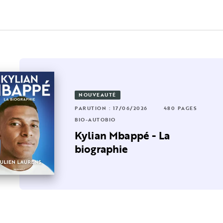
NOUVEAUTÉ
2 PAGES
PARUTION : 17/06/2026
480 PAGES
RUTION : 20/09/2023
432 PAGES
BIO-AUTOBIO
O-AUTOBIO
lles
Kylian Mbappé - La
idier Roustan - Puzzle
biographie