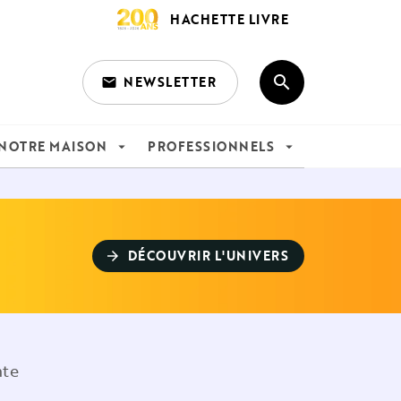
HACHETTE LIVRE
search
NEWSLETTER
email
search
NOTRE MAISON
PROFESSIONNELS
arrow_drop_down
arrow_drop_down
DÉCOUVRIR L'UNIVERS
arrow_forward
nte