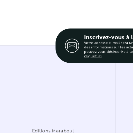
Inscrivez-vous à 
Votre adresse e-mail sera u
des informations sur les act
pouvez vous désinscrire à t
cliquez ici
.
Editions Marabout