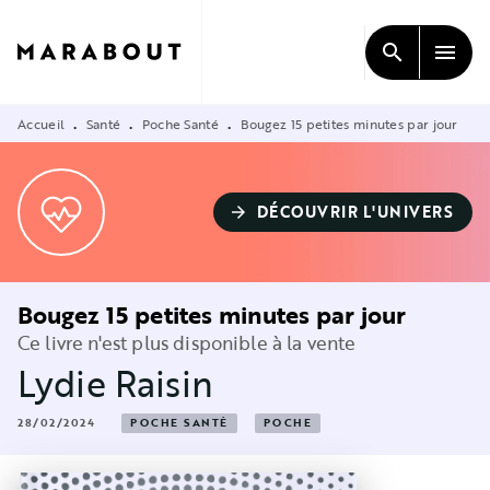
MENU
RECHERCHE
CONTENU
search
menu
PIED DE PAGE
Accueil
Santé
Poche Santé
Bougez 15 petites minutes par jour
•
•
•
DÉCOUVRIR L'UNIVERS
arrow_forward
Bougez 15 petites minutes par jour
Ce livre n'est plus disponible à la vente
Lydie Raisin
28/02/2024
POCHE SANTÉ
POCHE