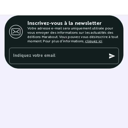
Inscrivez-vous à la newsletter
Votre adresse e-mail sera uniquement utilisée pour
vous envoyer des informations sur les actualités des
éditions Marabout. Vous pouvez vous désinscrire à tout
moment. Pour plus d’informations,
cliquez ici
.
Indiquez votre email
send