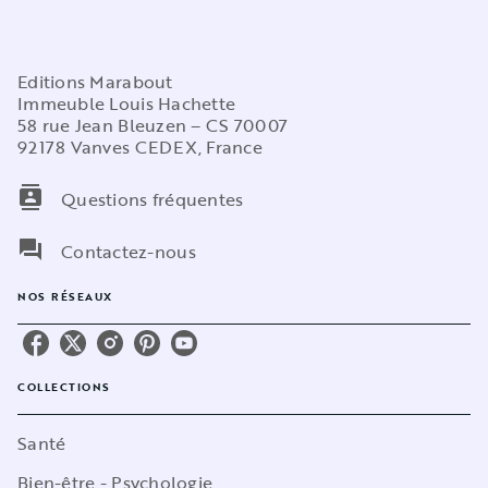
Editions Marabout
Immeuble Louis Hachette
58 rue Jean Bleuzen – CS 70007
92178 Vanves CEDEX, France
contacts
Questions fréquentes
question_answer
Contactez-nous
NOS RÉSEAUX
COLLECTIONS
Santé
Bien-être - Psychologie