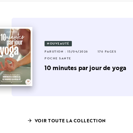
NOUVEAUTÉ
RUTION : 26/03/2025
24 PAGES
224 PAGES
PARUTION : 15/04/2026
176 PAGES
CHE SANTÉ
POCHE SANTÉ
age pour
0 minutes pour détendre
10 minutes par jour de yoga
es muscles du stre…
VOIR TOUTE LA COLLECTION
arrow_forward