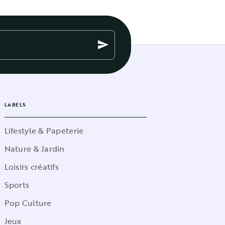
send
LABELS
Lifestyle & Papeterie
Nature & Jardin
Loisirs créatifs
Sports
Pop Culture
Jeux