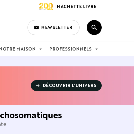
HACHETTE LIVRE
search
NEWSLETTER
email
search
NOTRE MAISON
PROFESSIONNELS
arrow_drop_down
arrow_drop_down
DÉCOUVRIR L'UNIVERS
arrow_forward
sychosomatiques
nte