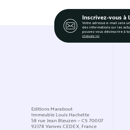
Inscrivez-vous à 
Votre adresse e-mail sera u
des informations sur les act
pouvez vous désinscrire à t
cliquez ici
.
Editions Marabout
Immeuble Louis Hachette
58 rue Jean Bleuzen – CS 70007
92178 Vanves CEDEX, France