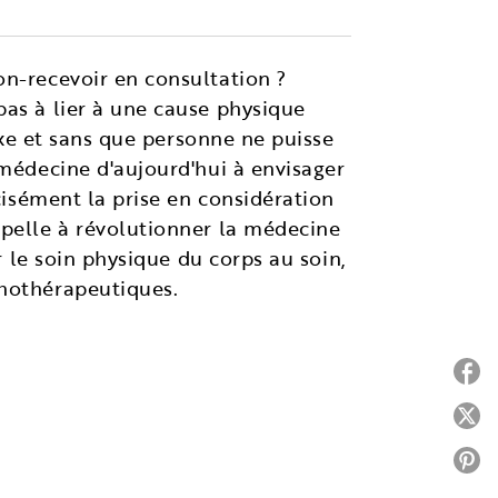
on-recevoir en consultation ?
pas à lier à une cause physique
fixe et sans que personne ne puisse
 médecine d'aujourd'hui à envisager
écisément la prise en considération
ppelle à révolutionner la médecine
r le soin physique du corps au soin,
chothérapeutiques.
P
P
P