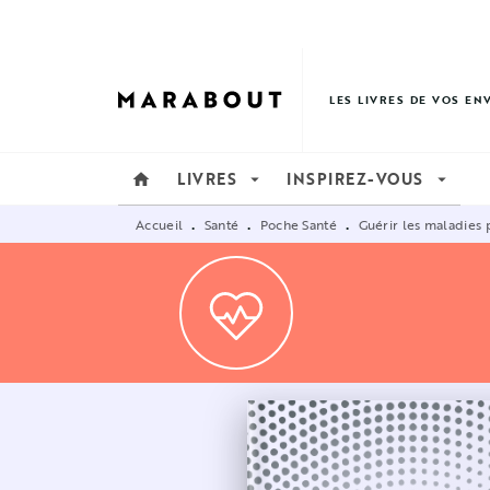
MENU
RECHERCHE
CONTENU
LES LIVRES DE VOS EN
LIVRES
INSPIREZ-VOUS
home
arrow_drop_down
arrow_drop_down
Accueil
Santé
Poche Santé
Guérir les maladies
•
•
•