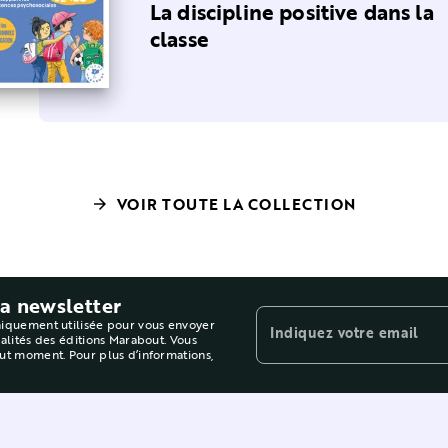
a sécurité émotionnelle de
La discipline positive dans la
enfant
classe
VOIR TOUTE LA COLLECTION
arrow_forward
la newsletter
niquement utilisée pour vous envoyer
Indiquez votre email
ualités des éditions Marabout. Vous
out moment. Pour plus d’informations,