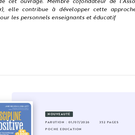
 de cet ouvrage. Membre cofondateur de l’Assoc
.fr), elle contribue à développer cette approch
our les personnels enseignants et éducatif
NOUVEAUTÉ
RUTION : 02/04/2025
192 PAGES
PARUTION : 01/07/2026
352 PAGES
60 PAGES
CHE EDUCATION
POCHE EDUCATION