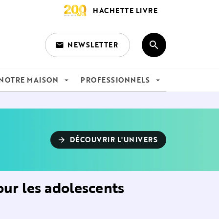
HACHETTE LIVRE
search
NEWSLETTER
email
search
NOTRE MAISON
PROFESSIONNELS
arrow_drop_down
arrow_drop_down
DÉCOUVRIR L'UNIVERS
arrow_forward
pour les adolescents