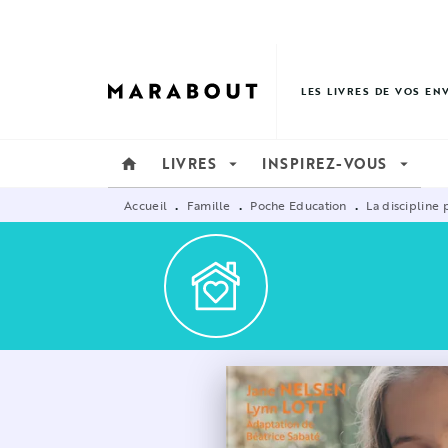
MENU
RECHERCHE
CONTENU
LES LIVRES DE VOS EN
LIVRES
INSPIREZ-VOUS
home
arrow_drop_down
arrow_drop_down
Accueil
Famille
Poche Education
La discipline 
•
•
•