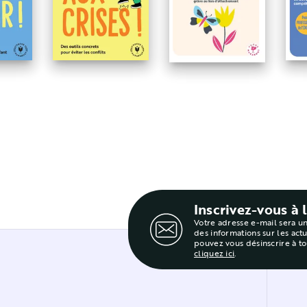
L
-moi qui tu es
Je n'ai plus peur !
Stop aux crises !
l'
Inscrivez-vous à 
Votre adresse e-mail sera u
des informations sur les act
pouvez vous désinscrire à t
cliquez ici
.