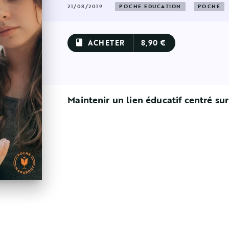
21/08/2019
POCHE EDUCATION
POCHE
ACHETER
8,90 €
book
Maintenir un lien éducatif centré su