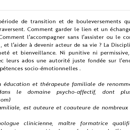
période de transition et de bouleversements qu
raversent. Comment garder le lien et un échange
omment l’accompagner sans l’assister ou le c
, et l’aider à devenir acteur de sa vie ? La Disci
meté et bienveillance. Ni punitive ni permissive,
c leurs ados une autorité juste fondée sur l’en
étences socio-émotionnelles .
n éducation et thérapeute familiale de renommée
ns le domaine psycho-affectif, dont plus
com)
amiliale, est auteure et coauteure de nombreux l
ologue clinicienne, maître formatrice qualifi