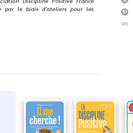
iation Discipline Positive France
P
e par le biais d’ateliers pour les
P
link
C
NOUVEAUTÉ
PARUTION : 08/04/2026
PA
POCHE EDUCATION
P