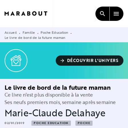
MENU
RECHERCHE
CONTENU
search
menu
PIED DE PAGE
Accueil
Famille
Poche Education
•
•
•
Le livre de bord de la future maman
DÉCOUVRIR L'UNIVERS
arrow_forward
Le livre de bord de la future maman
Ce livre n'est plus disponible à la vente
Ses neufs premiers mois, semaine après semaine
Marie-Claude Delahaye
02/01/2019
POCHE EDUCATION
POCHE