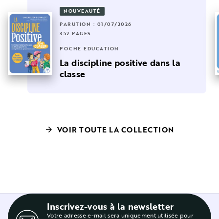
NOUVEAUTÉ
PARUTION : 01/07/2026
352 PAGES
POCHE EDUCATION
La discipline positive dans la
classe
VOIR TOUTE LA COLLECTION
arrow_forward
Inscrivez-vous à la newsletter
Votre adresse e-mail sera uniquement utilisée pour