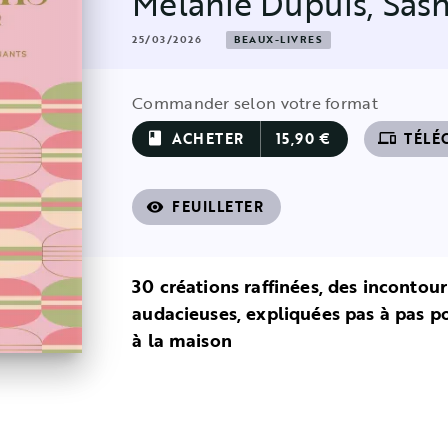
Mélanie Dupuis
,
Sas
25/03/2026
BEAUX-LIVRES
Commander selon votre format
ACHETER
15,90 €
TÉLÉ
book
devices
FEUILLETER
visibility
30 créations raffinées, des incontou
audacieuses, expliquées pas à pas p
à la maison