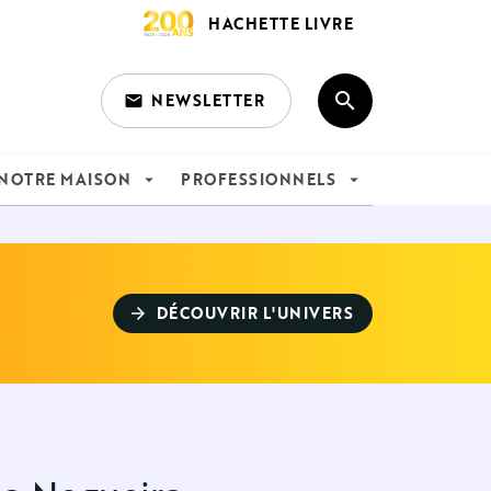
HACHETTE LIVRE
search
NEWSLETTER
email
search
NOTRE MAISON
PROFESSIONNELS
arrow_drop_down
arrow_drop_down
DÉCOUVRIR L'UNIVERS
arrow_forward