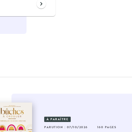
chevron_right
À PARAÎTRE
6 PAGES
RUTION : 25/03/2026
160 PAGES
PARUTION : 07/10/2026
160 PAGES