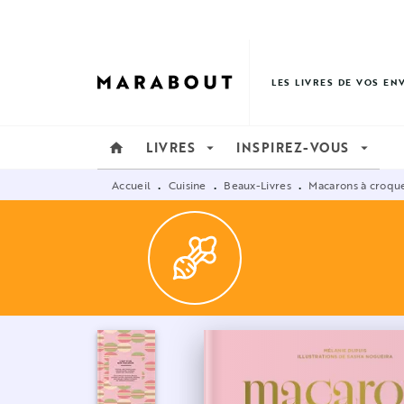
MENU
RECHERCHE
CONTENU
LES LIVRES DE VOS EN
LIVRES
INSPIREZ-VOUS
home
arrow_drop_down
arrow_drop_down
Accueil
Cuisine
Beaux-Livres
Macarons à croqu
•
•
•