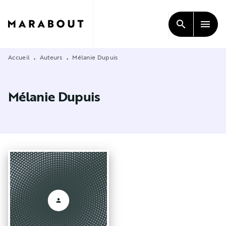
MENU
RECHERCHE
CONTENU
search
menu
PIED DE PAGE
Accueil
Auteurs
Mélanie Dupuis
•
•
Mélanie Dupuis