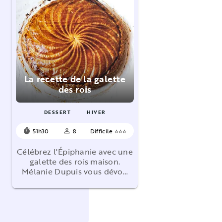
La recette de la galette
des rois
DESSERT
HIVER
51h30
8
Difficile ⭐⭐⭐
timer
person_outline
Célébrez l'Épiphanie avec une
galette des rois maison.
Mélanie Dupuis vous dévo…