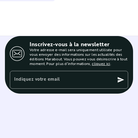
Inscrivez-vous à la newsletter
Votre adresse e-mail sera uniquement utilisée pour
vous envoyer des informations sur les actualités des
éditions Marabout. Vous pouvez vous désinscrire à tout
moment. Pour plus d’informations,
cliquez ici
.
Indiquez votre email
send