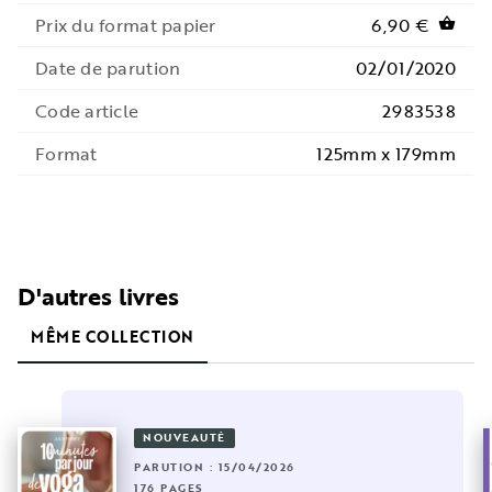
Prix du format papier
6,90 €
shopping_basket
Date de parution
02/01/2020
Code article
2983538
Format
125mm x 179mm
D'autres livres
MÊME COLLECTION
NOUVEAUTÉ
PARUTION : 15/04/2026
176 PAGES