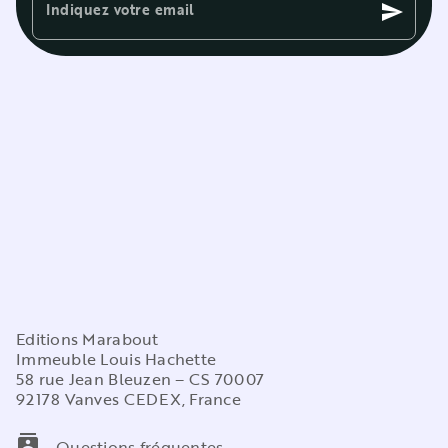
Indiquez votre email
send
Editions Marabout
Immeuble Louis Hachette
58 rue Jean Bleuzen – CS 70007
92178 Vanves CEDEX, France
contacts
Questions fréquentes