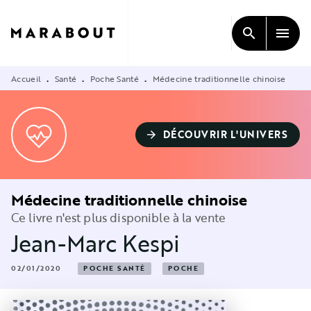
MENU
RECHERCHE
CONTENU
search
menu
PIED DE PAGE
Accueil
Santé
Poche Santé
Médecine traditionnelle chinoise
•
•
•
DÉCOUVRIR L'UNIVERS
arrow_forward
Médecine traditionnelle chinoise
Ce livre n'est plus disponible à la vente
Jean-Marc Kespi
02/01/2020
POCHE SANTÉ
POCHE