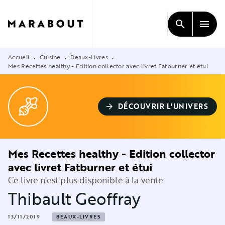
MENU
RECHERCHE
CONTENU
search
menu
PIED DE PAGE
Accueil
Cuisine
Beaux-Livres
•
•
•
Mes Recettes healthy - Edition collector avec livret Fatburner et étui
DÉCOUVRIR L'UNIVERS
arrow_forward
Mes Recettes healthy - Edition collector
avec livret Fatburner et étui
Ce livre n'est plus disponible à la vente
Thibault Geoffray
13/11/2019
BEAUX-LIVRES