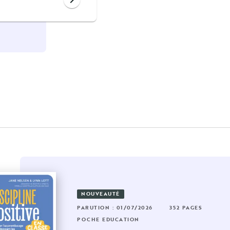
NOUVEAUTÉ
RUTION : 02/04/2025
192 PAGES
PARUTION : 01/07/2026
352 PAGES
60 PAGES
CHE EDUCATION
POCHE EDUCATION