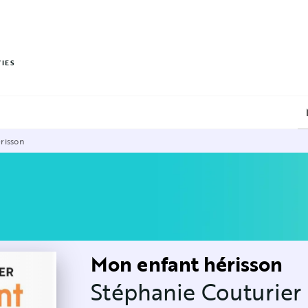
PIED DE PAGE
VIES
risson
Mon enfant hérisson
Stéphanie Couturier