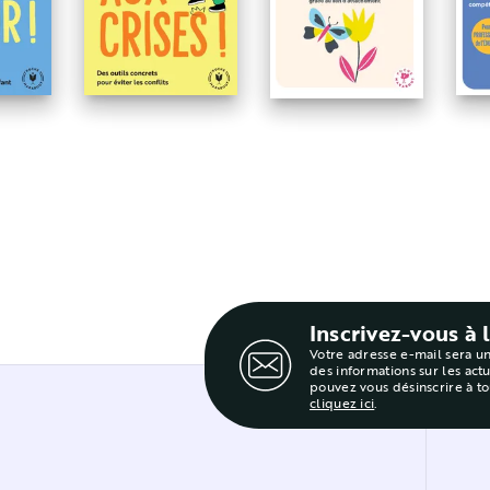
L
-moi qui tu es
Je n'ai plus peur !
Stop aux crises !
l'
Inscrivez-vous à 
Votre adresse e-mail sera u
des informations sur les act
pouvez vous désinscrire à t
cliquez ici
.