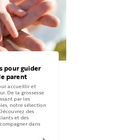
es pour guider
de parent
ur accueillir et
ur.
De la grossesse
ssant par les
es, notre sélection
. Découvrez des
llants et des
accompagner dans
chevron_right