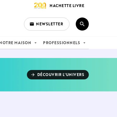
HACHETTE LIVRE
search
NEWSLETTER
email
search
NOTRE MAISON
PROFESSIONNELS
arrow_drop_down
arrow_drop_down
DÉCOUVRIR L'UNIVERS
arrow_forward