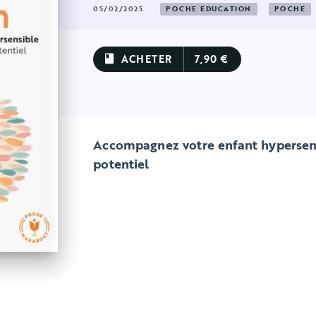
05/02/2025
POCHE EDUCATION
POCHE
ACHETER
7,90 €
book
Accompagnez votre enfant hypersensi
potentiel