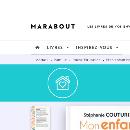
MENU
RECHERCHE
CONTENU
LES LIVRES DE VOS EN
LIVRES
INSPIREZ-VOUS
home
arrow_drop_down
arrow_drop_down
Accueil
Famille
Poche Education
Mon enfant hé
•
•
•