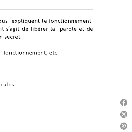
 nous expliquent le fonctionnement
l s’agit de libérer la parole et de
n secret.
e, fonctionnement, etc.
cales.
P
P
P