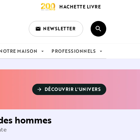
HACHETTE LIVRE
search
NEWSLETTER
email
search
NOTRE MAISON
PROFESSIONNELS
arrow_drop_down
arrow_drop_down
DÉCOUVRIR L'UNIVERS
arrow_forward
e des hommes
nte