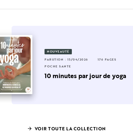
NOUVEAUTÉ
RUTION : 26/03/2025
24 PAGES
224 PAGES
PARUTION : 15/04/2026
176 PAGES
CHE SANTÉ
POCHE SANTÉ
age pour
0 minutes pour détendre
10 minutes par jour de yoga
es muscles du stre…
VOIR TOUTE LA COLLECTION
arrow_forward