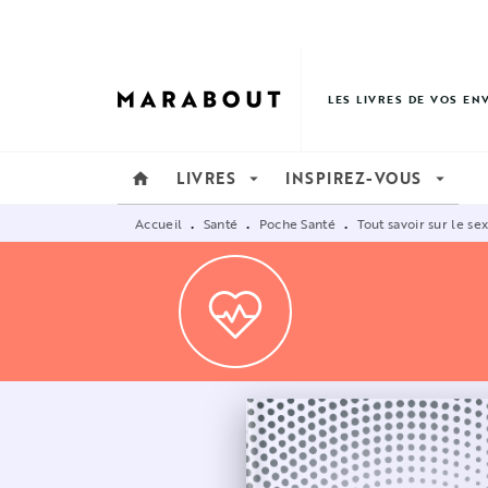
MENU
RECHERCHE
CONTENU
LES LIVRES DE VOS EN
LIVRES
INSPIREZ-VOUS
home
arrow_drop_down
arrow_drop_down
Accueil
Santé
Poche Santé
Tout savoir sur le 
•
•
•