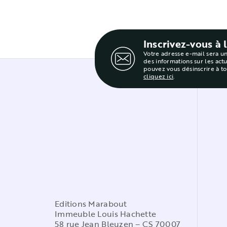
Inscrivez-vous à 
Votre adresse e-mail sera u
des informations sur les act
pouvez vous désinscrire à t
cliquez ici
.
Editions Marabout
Immeuble Louis Hachette
58 rue Jean Bleuzen – CS 70007