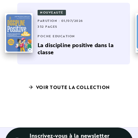
NOUVEAUTÉ
PARUTION : 01/07/2026
352 PAGES
POCHE EDUCATION
La discipline positive dans la
classe
VOIR TOUTE LA COLLECTION
arrow_forward
Inscrivez-vous à la newsletter