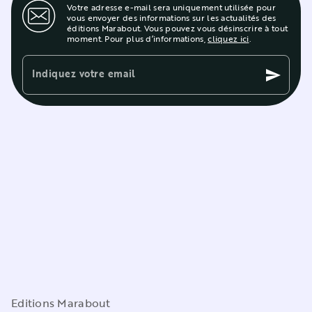
Votre adresse e-mail sera uniquement utilisée pour
vous envoyer des informations sur les actualités des
éditions Marabout. Vous pouvez vous désinscrire à tout
moment. Pour plus d’informations,
cliquez ici
.
Indiquez votre email
send
Editions Marabout