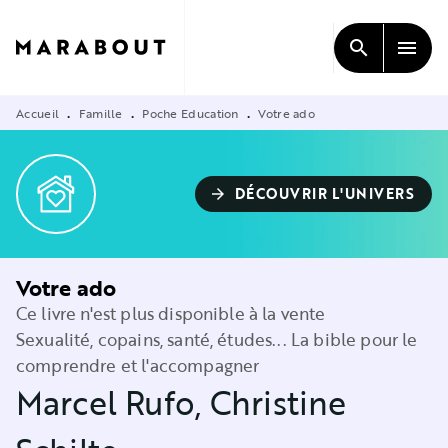
MENU
RECHERCHE
CONTENU
search
menu
PIED DE PAGE
Accueil
Famille
Poche Education
Votre ado
•
•
•
DÉCOUVRIR L'UNIVERS
arrow_forward
Votre ado
Ce livre n'est plus disponible à la vente
Sexualité, copains, santé, études... La bible pour le
comprendre et l'accompagner
Marcel Rufo
,
Christine