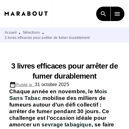
MENU
RECHERCHE
CONTENU
search
menu
PIED DE PAGE
Accueil
Sélections
•
•
3 livres efficaces pour arrêter de fumer durablement
3 livres efficaces pour arrêter de
fumer durablement
date_range
31 octobre 2025
Publié le :
Chaque année en novembre, le
Mois
Sans Tabac
mobilise des milliers de
fumeurs autour d’un défi collectif :
arrêter de fumer pendant 30 jours. Ce
challenge est l’occasion idéale pour
amorcer un
sevrage tabagique
, se faire