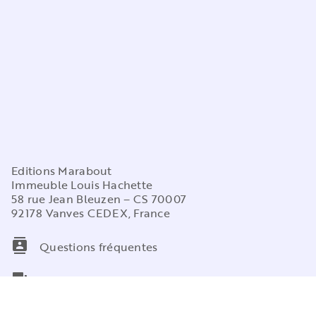
Editions Marabout
Immeuble Louis Hachette
58 rue Jean Bleuzen – CS 70007
92178 Vanves CEDEX, France
contacts
Questions fréquentes
question_answer
Contactez-nous
NOS RÉSEAUX