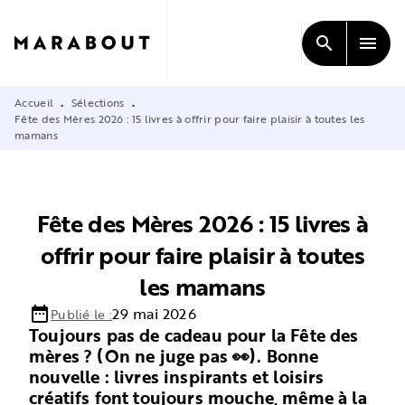
MENU
RECHERCHE
CONTENU
search
menu
PIED DE PAGE
Accueil
Sélections
•
•
Fête des Mères 2026 : 15 livres à offrir pour faire plaisir à toutes les
mamans
Fête des Mères 2026 : 15 livres à
offrir pour faire plaisir à toutes
les mamans
date_range
29 mai 2026
Publié le :
Toujours pas de cadeau pour la Fête des
mères ? (On ne juge pas 👀). Bonne
nouvelle : livres inspirants et loisirs
créatifs font toujours mouche, même à la