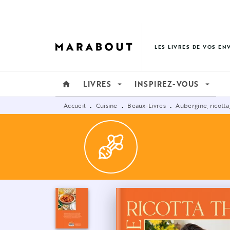
MENU
RECHERCHE
CONTENU
LES LIVRES DE VOS EN
LIVRES
INSPIREZ-VOUS
home
arrow_drop_down
arrow_drop_down
Accueil
Cuisine
Beaux-Livres
Aubergine, ricotta
•
•
•