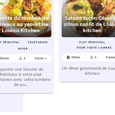
cette du tombée de
Salade façon César 
ireaux au yaourt de
citron confit de Lou
Loulou Kitchen
kitchen
T PRINCIPAL
VÉGÉTARIEN
PLAT PRINCIPAL
POUR TOUTE L'ANNÉE
HIVER
25min
4
Facil
timer
person_outline
35min
6
Facile ⭐
person_outline
Un dîner gourmand de Lo
Ajoutez une touche de
kitchen
fraîcheur à votre plat
tarien avec cette tombée
de po…