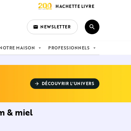
HACHETTE LIVRE
search
NEWSLETTER
email
search
NOTRE MAISON
PROFESSIONNELS
arrow_drop_down
arrow_drop_down
DÉCOUVRIR L'UNIVERS
arrow_forward
ym & miel