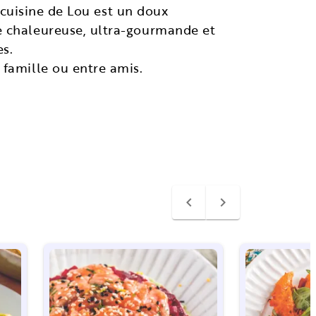
a cuisine de Lou est un doux
e chaleureuse, ultra-gourmande et
es.
 famille ou entre amis.
navigate_before
navigate_next