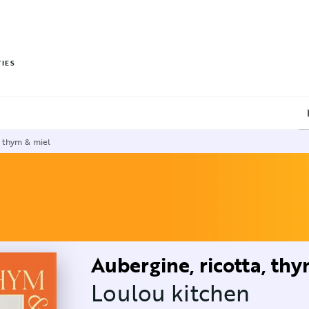
PIED DE PAGE
VIES
, thym & miel
Aubergine, ricotta, th
Loulou kitchen