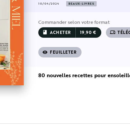
10/04/2024
BEAUX-LIVRES
Commander selon votre format
ACHETER
19,90 €
TÉLÉ
book
devices
FEUILLETER
visibility
80 nouvelles recettes pour ensoleill