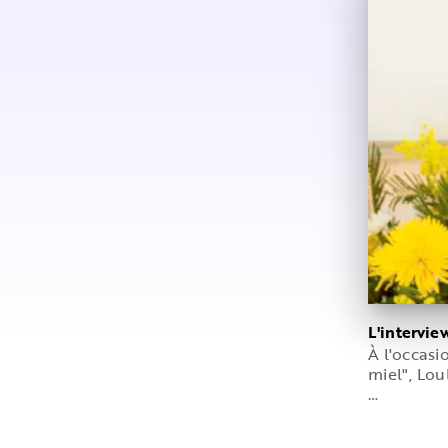
L'intervi
À l'occasi
miel", Lo
…