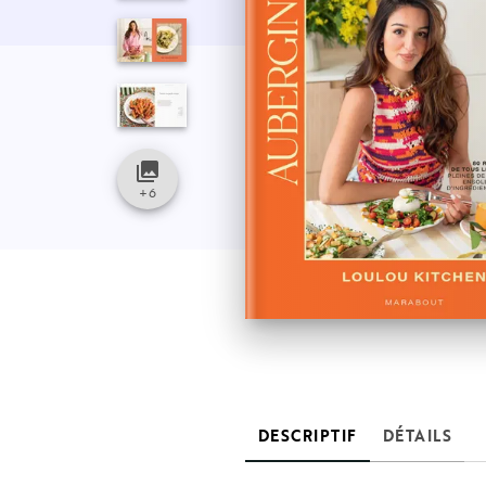
collections
+
6
DESCRIPTIF
DÉTAILS