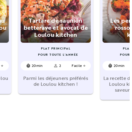
au
Tartare de saumon
Les pen
lou
betterave et avocat de
rosso
Loulou kitchen
k
PLAT PRINCIPAL
PLAT
POUR TOUTE L'ANNÉE
POUR 
e ⭐
20min
2
Facile ⭐
20min
timer
person_outline
timer
ulou
Parmi les déjeuners préférés
La recette d
de Loulou kitchen !
Loulou ki
saveurs