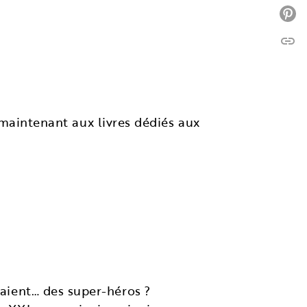
P
link
C
 maintenant aux livres dédiés aux
taient… des super-héros ?