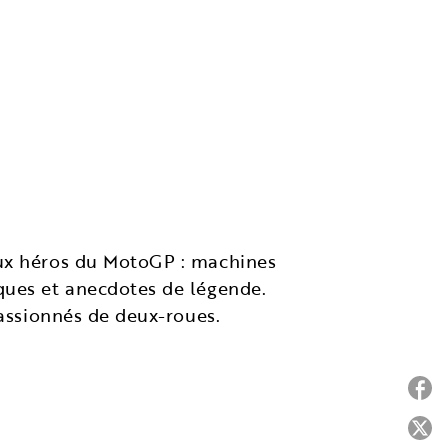
ux héros du MotoGP : machines
ques et anecdotes de légende.
passionnés de deux-roues.
P
P