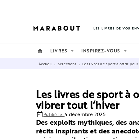
MENU
RECHERCHE
CONTENU
LES LIVRES DE VOS EN
LIVRES
INSPIREZ-VOUS
home
arrow_drop_down
arrow_drop_down
Accueil
Sélections
Les livres de sport à offrir pour
•
•
Les livres de sport à o
vibrer tout l’hiver
date_range
4 décembre 2025
Publié le :
Des exploits mythiques, des an
récits inspirants et des anecdot