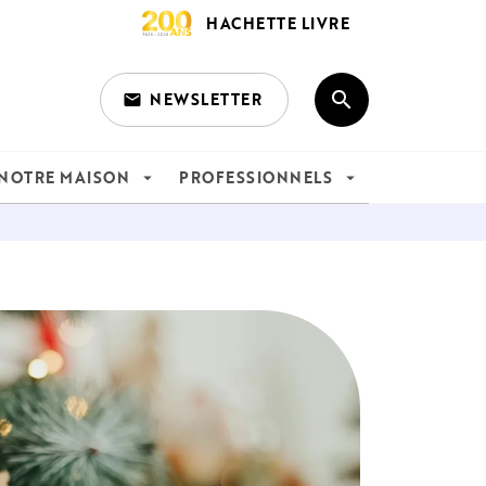
HACHETTE LIVRE
search
NEWSLETTER
email
search
NOTRE MAISON
PROFESSIONNELS
arrow_drop_down
arrow_drop_down