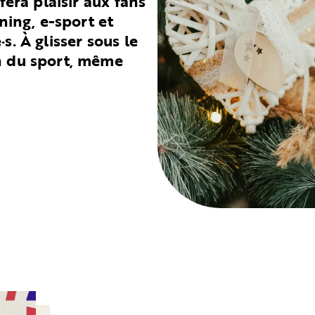
fera plaisir aux fans
nning, e-sport et
s. À glisser sous le
n du sport, même