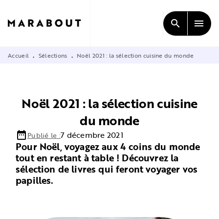
MENU
RECHERCHE
CONTENU
search
menu
PIED DE PAGE
Accueil
Sélections
Noël 2021 : la sélection cuisine du monde
•
•
Noël 2021 : la sélection cuisine
du monde
date_range
7 décembre 2021
Publié le :
Pour Noël, voyagez aux 4 coins du monde
tout en restant à table ! Découvrez la
sélection de livres qui feront voyager vos
papilles.