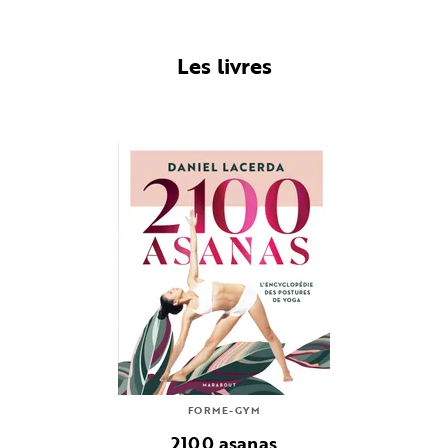
Les livres
FORME-GYM
2100 asanas