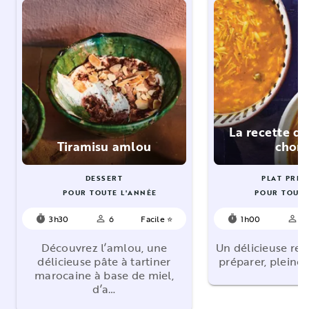
La recette de
Tiramisu amlou
chor
DESSERT
PLAT PRIN
POUR TOUTE L'ANNÉE
POUR TOUTE
3h30
6
Facile ⭐
1h00
6
timer
person_outline
timer
person_outline
Découvrez l’amlou, une
Un délicieuse rec
délicieuse pâte à tartiner
préparer, pleine
marocaine à base de miel,
d’a…