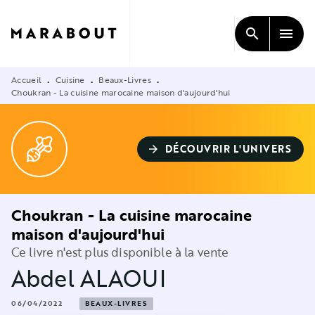
MENU
RECHERCHE
CONTENU
search
menu
PIED DE PAGE
Accueil
Cuisine
Beaux-Livres
•
•
•
Choukran - La cuisine marocaine maison d'aujourd'hui
DÉCOUVRIR L'UNIVERS
arrow_forward
Choukran - La cuisine marocaine
maison d'aujourd'hui
Ce livre n'est plus disponible à la vente
Abdel ALAOUI
06/04/2022
BEAUX-LIVRES