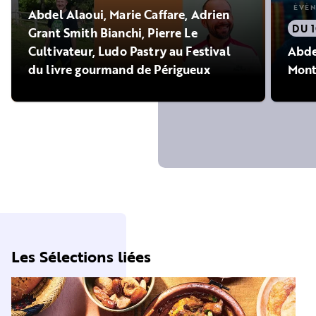
ÉVÈ
Abdel Alaoui, Marie Caffare, Adrien
DU 1
Grant Smith Bianchi, Pierre Le
Cultivateur, Ludo Pastry au Festival
Abde
du livre gourmand de Périgueux
Mont
Les Sélections liées