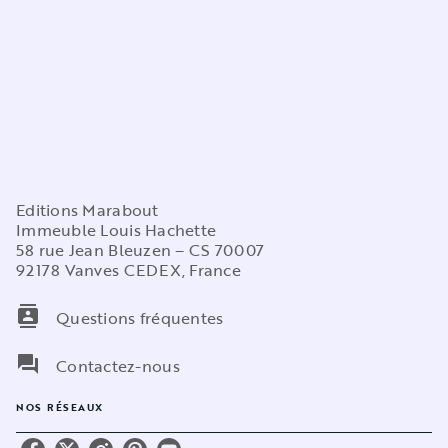
Editions Marabout
Immeuble Louis Hachette
58 rue Jean Bleuzen – CS 70007
92178 Vanves CEDEX, France
contacts
Questions fréquentes
question_answer
Contactez-nous
NOS RÉSEAUX