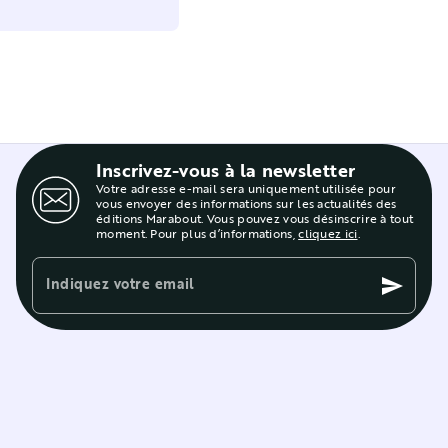
Inscrivez-vous à la newsletter
Votre adresse e-mail sera uniquement utilisée pour
vous envoyer des informations sur les actualités des
éditions Marabout. Vous pouvez vous désinscrire à tout
moment. Pour plus d’informations,
cliquez ici
.
Indiquez votre email
send