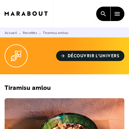
MENU
RECHERCHE
CONTENU
search
menu
PIED DE PAGE
Accueil
Recettes
Tiramisu amlou
•
•
DÉCOUVRIR L'UNIVERS
arrow_forward
Tiramisu amlou