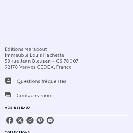
Editions Marabout
Immeuble Louis Hachette
58 rue Jean Bleuzen – CS 70007
92178 Vanves CEDEX, France
contacts
Questions fréquentes
question_answer
Contactez-nous
NOS RÉSEAUX
COLLECTIONS