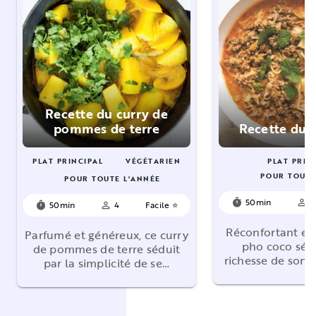
Recette du curry de
pommes de terre
Recette du 
PLAT PRINCIPAL
VÉGÉTARIEN
PLAT PRIN
POUR TOUTE
POUR TOUTE L'ANNÉE
50min
4
timer
person_outline
50min
4
Facile ⭐
timer
person_outline
Réconfortant et
Parfumé et généreux, ce curry
pho coco sédu
de pommes de terre séduit
richesse de son 
par la simplicité de se…