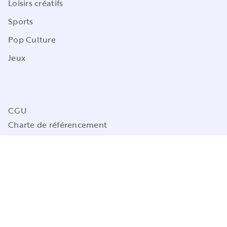
Loisirs créatifs
Sports
Pop Culture
Jeux
CGU
Charte de référencement
Charte des Données Personnelles
Mentions légales
Engagement durable
Paramétrez vos préférences cookies