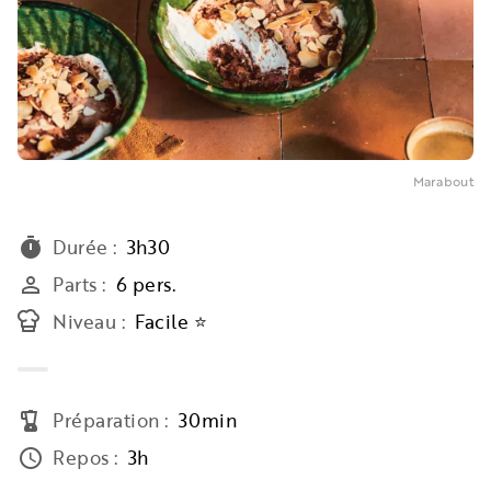
Marabout
Durée
:
3h30
timer
Parts
:
6 pers.
person_outline
Niveau
:
Facile ⭐
Préparation
:
30min
blender
Repos
:
3h
access_time