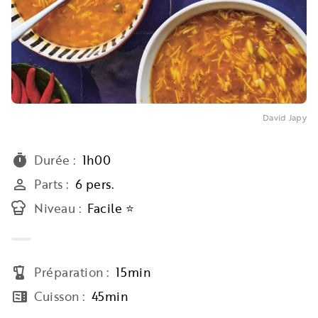
David Japy
Durée
:
1h00
timer
Parts
:
6 pers.
person_outline
Niveau
:
Facile ⭐
Préparation
:
15min
blender
Cuisson
:
45min
microwave