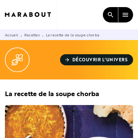
MENU
RECHERCHE
CONTENU
search
menu
PIED DE PAGE
Accueil
Recettes
La recette de la soupe chorba
•
•
DÉCOUVRIR L'UNIVERS
arrow_forward
La recette de la soupe chorba