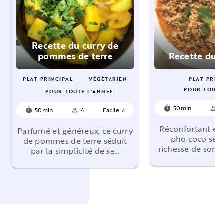
Recette du curry de
pommes de terre
Recette du 
PLAT PRINCIPAL
VÉGÉTARIEN
PLAT PRIN
POUR TOUTE
POUR TOUTE L'ANNÉE
50min
4
timer
person_outline
50min
4
Facile ⭐
timer
person_outline
Réconfortant et
Parfumé et généreux, ce curry
pho coco sédu
de pommes de terre séduit
richesse de son 
par la simplicité de se…