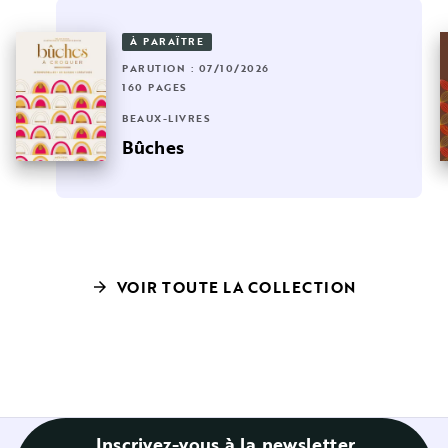
À PARAÎTRE
PARUTION : 07/10/2026
160 PAGES
BEAUX-LIVRES
Bûches
VOIR TOUTE LA COLLECTION
arrow_forward
Inscrivez-vous à la newsletter