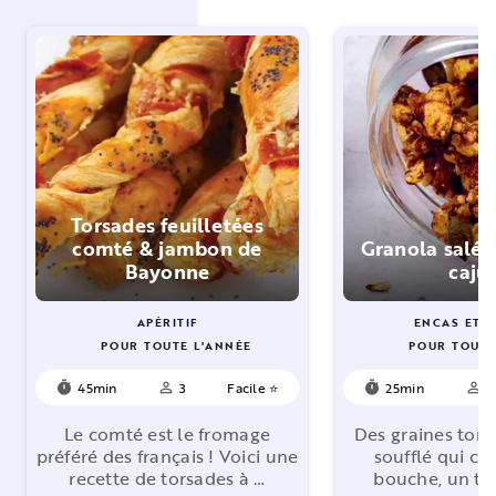
Torsades feuilletées
comté & jambon de
Granola salé 
Bayonne
caju
APÉRITIF
ENCAS ET D
POUR TOUTE L'ANNÉE
POUR TOUTE
45min
3
Facile ⭐
25min
3
timer
person_outline
timer
person_outline
Le comté est le fromage
Des graines torré
préféré des français ! Voici une
soufflé qui cro
recette de torsades à …
bouche, un tw