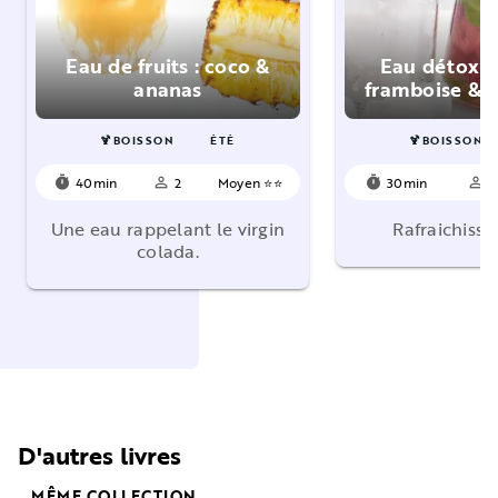
Eau de fruits : coco &
Eau détox 
ananas
framboise & c
🍹BOISSON
ÉTÉ
🍹BOISSON
40min
2
Moyen ⭐⭐
30min
4
timer
person_outline
timer
person_outline
Une eau rappelant le virgin
Rafraichisse
colada.
D'autres livres
MÊME COLLECTION