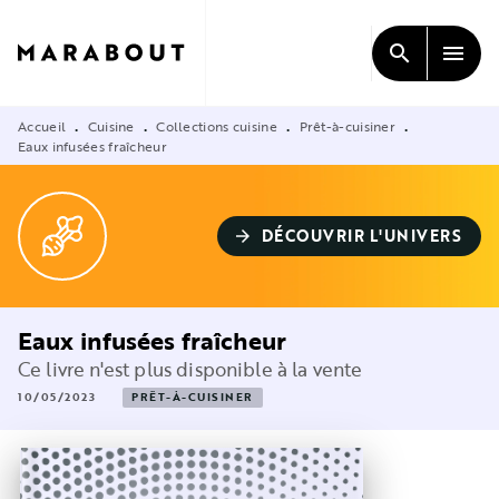
MENU
RECHERCHE
CONTENU
search
menu
PIED DE PAGE
Accueil
Cuisine
Collections cuisine
Prêt-à-cuisiner
•
•
•
•
Eaux infusées fraîcheur
DÉCOUVRIR L'UNIVERS
arrow_forward
Eaux infusées fraîcheur
Ce livre n'est plus disponible à la vente
10/05/2023
PRÊT-À-CUISINER