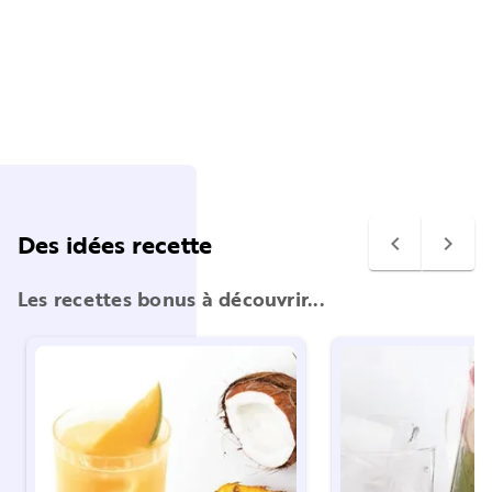
Des idées recette
navigate_before
navigate_next
Les recettes bonus à découvrir...