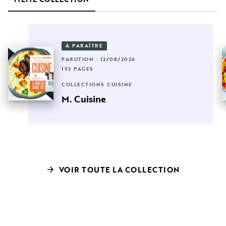
À PARAÎTRE
PARUTION : 12/08/2026
192 PAGES
COLLECTIONS CUISINE
M. Cuisine
VOIR TOUTE LA COLLECTION
arrow_forward