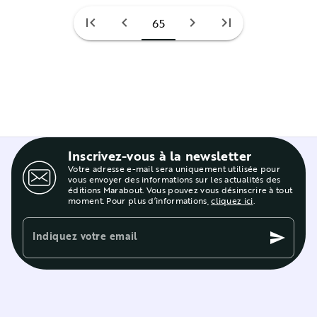
first_page
chevron_left
chevron_right
last_page
65
Inscrivez-vous à la newsletter
Votre adresse e-mail sera uniquement utilisée pour
vous envoyer des informations sur les actualités des
éditions Marabout. Vous pouvez vous désinscrire à tout
moment. Pour plus d’informations,
cliquez ici
.
Indiquez votre email
send