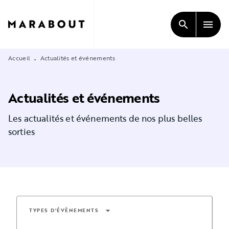
MENU
RECHERCHE
CONTENU
search
menu
PIED DE PAGE
Accueil
Actualités et événements
•
Actualités et événements
Les actualités et événements de nos plus belles
sorties
arrow_drop_down
TYPES D'ÉVÈNEMENTS