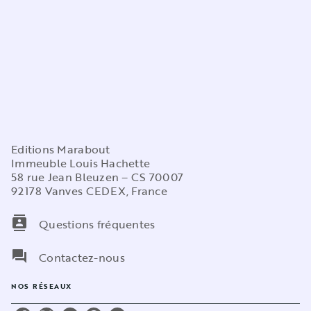
Editions Marabout
Immeuble Louis Hachette
58 rue Jean Bleuzen – CS 70007
92178 Vanves CEDEX, France
contacts
Questions fréquentes
question_answer
Contactez-nous
NOS RÉSEAUX