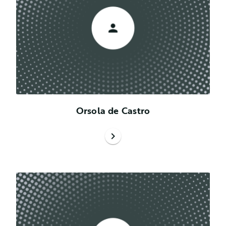
Orsola de Castro
chevron_right