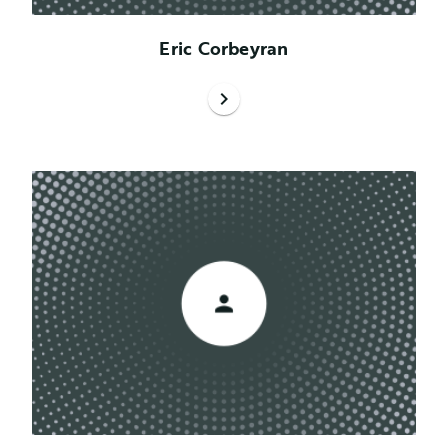
Eric Corbeyran
chevron_right