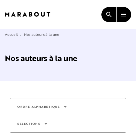
MENU
RECHERCHE
CONTENU
search
menu
PIED DE PAGE
Accueil
Nos auteurs à la une
•
Nos auteurs à la une
arrow_drop_down
ORDRE ALPHABÉTIQUE
arrow_drop_down
SÉLECTIONS