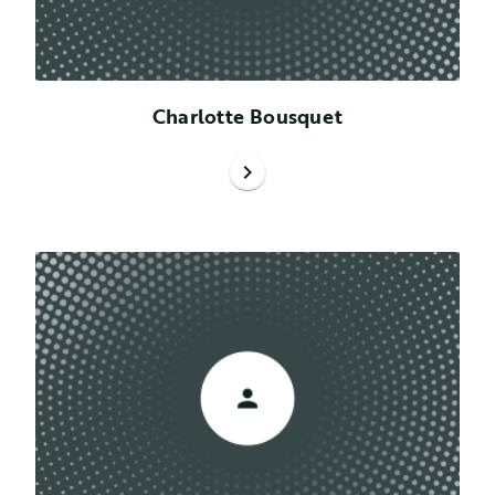
Charlotte Bousquet
chevron_right