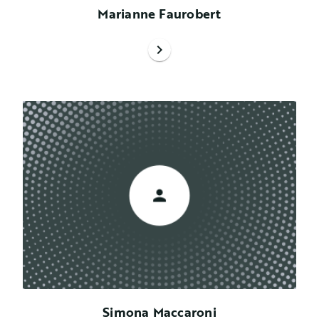
Marianne Faurobert
chevron_right
Simona Maccaroni