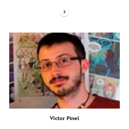
chevron_right
Victor Pinel