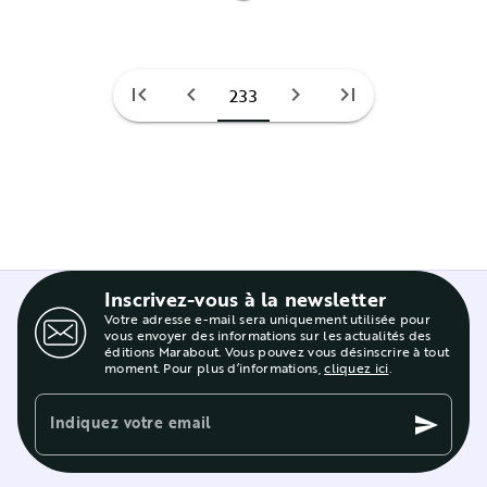
first_page
chevron_left
chevron_right
last_page
233
Inscrivez-vous à la newsletter
Votre adresse e-mail sera uniquement utilisée pour
vous envoyer des informations sur les actualités des
éditions Marabout. Vous pouvez vous désinscrire à tout
moment. Pour plus d’informations,
cliquez ici
.
Indiquez votre email
send