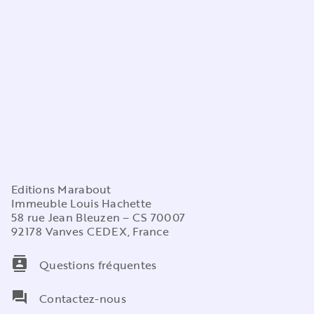
Editions Marabout
Immeuble Louis Hachette
58 rue Jean Bleuzen – CS 70007
92178 Vanves CEDEX, France
contacts
Questions fréquentes
question_answer
Contactez-nous