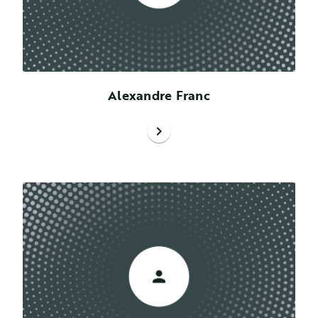
Alexandre Franc
chevron_right