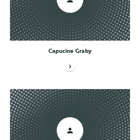
Capucine Graby
chevron_right