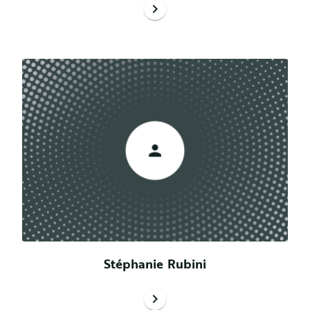
chevron_right
Stéphanie Rubini
chevron_right