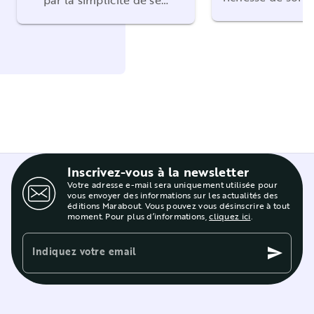
par la simplicité de se…
Inscrivez-vous à la newsletter
Votre adresse e-mail sera uniquement utilisée pour
vous envoyer des informations sur les actualités des
éditions Marabout. Vous pouvez vous désinscrire à tout
moment. Pour plus d’informations,
cliquez ici
.
Indiquez votre email
send