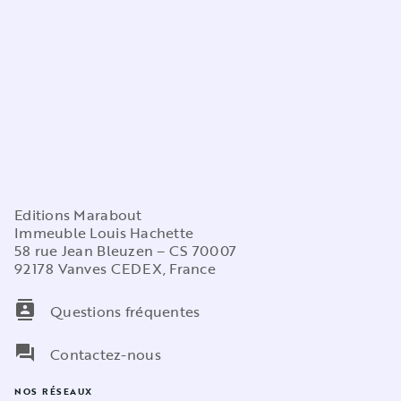
Editions Marabout
Immeuble Louis Hachette
58 rue Jean Bleuzen – CS 70007
92178 Vanves CEDEX, France
contacts
Questions fréquentes
question_answer
Contactez-nous
NOS RÉSEAUX