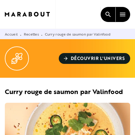
MENU
RECHERCHE
CONTENU
search
menu
PIED DE PAGE
Accueil
Recettes
Curry rouge de saumon par Valinfood
•
•
DÉCOUVRIR L'UNIVERS
arrow_forward
Curry rouge de saumon par Valinfood