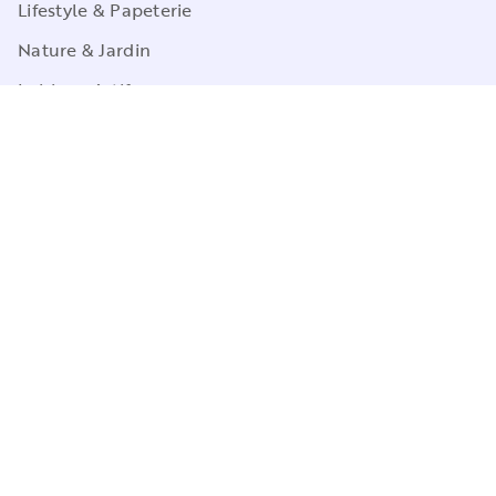
Lifestyle & Papeterie
Nature & Jardin
Loisirs créatifs
Sports
Pop Culture
Jeux
CGU
Charte de référencement
Charte des Données Personnelles
Mentions légales
Engagement durable
Paramétrez vos préférences cookies