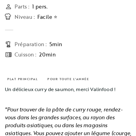
Parts
:
1 pers.
person_outline
Niveau
:
Facile ⭐
Préparation
:
5min
blender
Cuisson
:
20min
microwave
PLAT PRINCIPAL
POUR TOUTE L'ANNÉE
Un délicieux curry de saumon, merci Valinfood !
"Pour trouver de la pâte de curry rouge, rendez-
vous dans les grandes surfaces, au rayon des
produits asiatiques, ou dans les magasins
asiatiques. Vous pouvez ajouter un légume (courge,