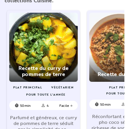
collections Cuisine.
Recette du curry de
pommes de terre
Recette du 
PLAT PRINCIPAL
VÉGÉTARIEN
PLAT PRIN
POUR TOUTE
POUR TOUTE L'ANNÉE
50min
4
timer
person_outline
50min
4
Facile ⭐
timer
person_outline
Réconfortant et
Parfumé et généreux, ce curry
pho coco sédu
de pommes de terre séduit
richesse de son 