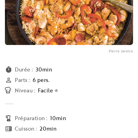
Pierre Javelle
Durée
:
30min
timer
Parts
:
6 pers.
person_outline
Niveau
:
Facile ⭐
Préparation
:
10min
blender
Cuisson
:
20min
microwave