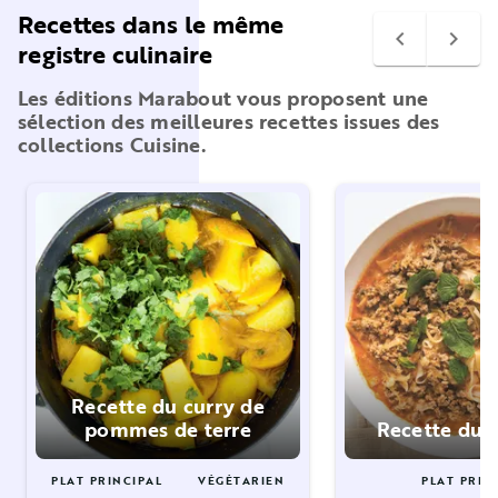
Recettes dans le même
navigate_before
navigate_next
registre culinaire
Les éditions Marabout vous proposent une
sélection des meilleures recettes issues des
collections Cuisine.
Recette du curry de
pommes de terre
Recette du 
PLAT PRINCIPAL
VÉGÉTARIEN
PLAT PRIN