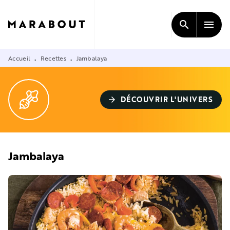
MENU
RECHERCHE
CONTENU
search
menu
PIED DE PAGE
Accueil
Recettes
Jambalaya
•
•
DÉCOUVRIR L'UNIVERS
arrow_forward
Jambalaya