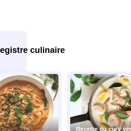
gistre culinaire
Recette du cury ve