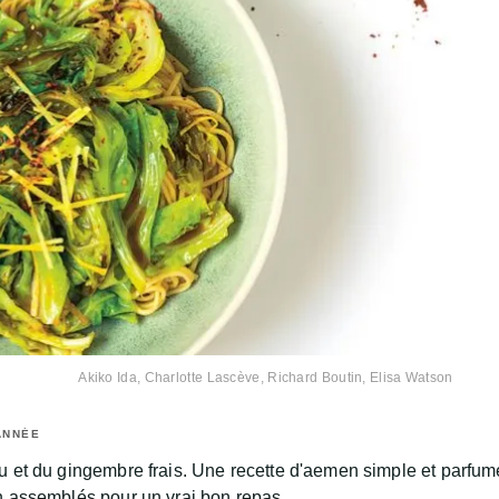
Akiko Ida, Charlotte Lascève, Richard Boutin, Elisa Watson
ANNÉE
u et du gingembre frais. Une recette d'aemen simple et parfumé
n assemblés pour un vrai bon repas.