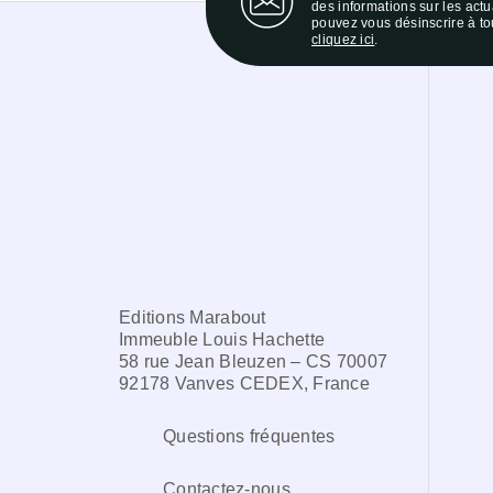
des informations sur les act
pouvez vous désinscrire à to
cliquez ici
.
Editions Marabout
Immeuble Louis Hachette
58 rue Jean Bleuzen – CS 70007
92178 Vanves CEDEX, France
Questions fréquentes
Contactez-nous