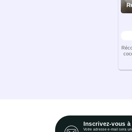
R
Réco
coc
Inscrivez-vous à
Votre adresse e-mail sera u