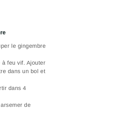
re
uper le gingembre
à feu vif. Ajouter
ttre dans un bol et
rtir dans 4
 Parsemer de