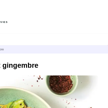
PIED DE PAGE
NVIES
bre
t gingembre