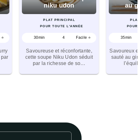
niku udon
au g
PLAT PRINCIPAL
PLAT
POUR TOUTE L'ANNÉE
POUR 
e ⭐
30min
4
Facile ⭐
35min
urry
Savoureuse et réconfortante,
Savoureux et
 par
cette soupe Niku Udon séduit
sauté au gin
par la richesse de so…
l’équi