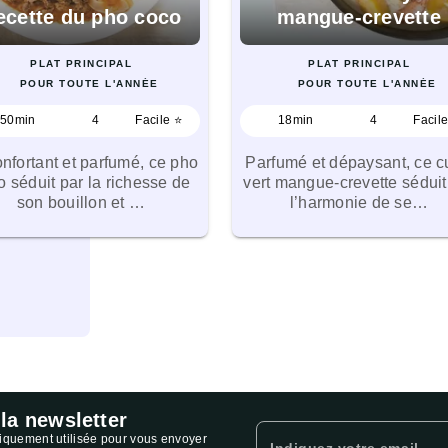
ecette du pho coco
mangue-crevette
PLAT PRINCIPAL
PLAT PRINCIPAL
POUR TOUTE L'ANNÉE
POUR TOUTE L'ANNÉE
50min
4
Facile ⭐
18min
4
Facil
nfortant et parfumé, ce pho
Parfumé et dépaysant, ce c
o séduit par la richesse de
vert mangue-crevette séduit
son bouillon et …
l’harmonie de se…
 la newsletter
niquement utilisée pour vous envoyer
Indiquez votre email