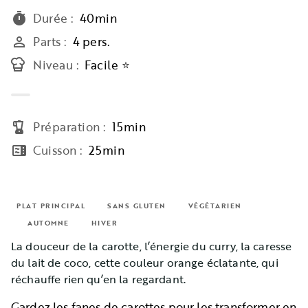
Durée
:
40min
timer
Parts
:
4 pers.
person_outline
Niveau
:
Facile ⭐
Préparation
:
15min
blender
Cuisson
:
25min
microwave
PLAT PRINCIPAL
SANS GLUTEN
VÉGÉTARIEN
AUTOMNE
HIVER
La douceur de la carotte, l’énergie du curry, la caresse
du lait de coco, cette couleur orange éclatante, qui
réchauffe rien qu’en la regardant.
Gardez les fanes de carottes pour les transformer en