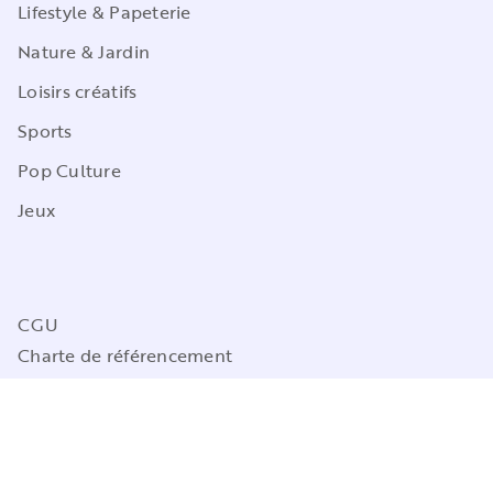
Lifestyle & Papeterie
Nature & Jardin
Loisirs créatifs
Sports
Pop Culture
Jeux
CGU
Charte de référencement
Charte des Données Personnelles
Mentions légales
Engagement durable
Paramétrez vos préférences cookies