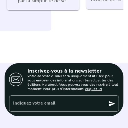
par la simplicité de se…
Inscrivez-vous à la newsletter
Votre adresse e-mail sera uniquement utilisée pour
vous envoyer des informations sur les actualités des
éditions Marabout. Vous pouvez vous désinscrire à tout
moment. Pour plus d’informations,
cliquez ici
.
Indiquez votre email
send