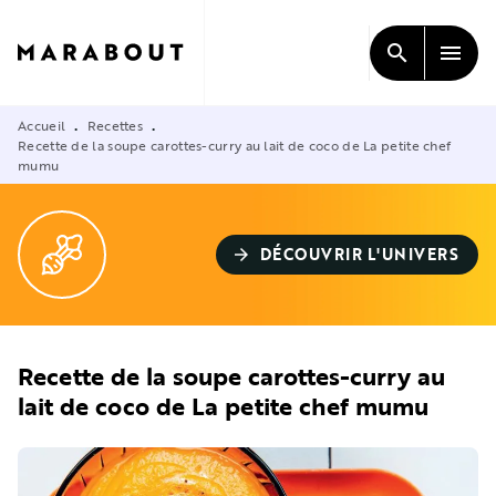
MENU
RECHERCHE
CONTENU
search
menu
PIED DE PAGE
Accueil
Recettes
•
•
Recette de la soupe carottes-curry au lait de coco de La petite chef
mumu
DÉCOUVRIR L'UNIVERS
arrow_forward
Recette de la soupe carottes-curry au
lait de coco de La petite chef mumu