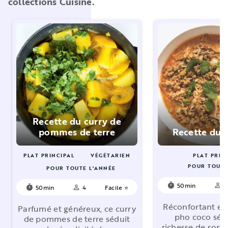
collections Cuisine.
Recette du curry de
pommes de terre
Recette du 
PLAT PRINCIPAL
VÉGÉTARIEN
PLAT PRIN
POUR TOUTE
POUR TOUTE L'ANNÉE
50min
4
timer
person_outline
50min
4
Facile ⭐
timer
person_outline
Réconfortant et
Parfumé et généreux, ce curry
pho coco sédu
de pommes de terre séduit
richesse de son 