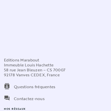
Editions Marabout
Immeuble Louis Hachette
58 rue Jean Bleuzen – CS 70007
92178 Vanves CEDEX, France
contacts
Questions fréquentes
question_answer
Contactez-nous
NOS RÉSEAUX