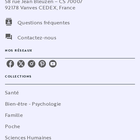
58 rue Jean Bleuzen – CS 70007
92178 Vanves CEDEX, France
contacts
Questions fréquentes
question_answer
Contactez-nous
NOS RÉSEAUX
COLLECTIONS
Santé
Bien-être - Psychologie
Famille
Poche
Sciences Humaines