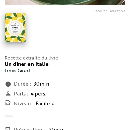
Caroline Bourgeois
Recette extraite du livre
Un dîner en Italie
Louis Girod
Durée
:
30min
timer
Parts
:
4 pers.
person_outline
Niveau
:
Facile ⭐
Préparation
:
20min
blender