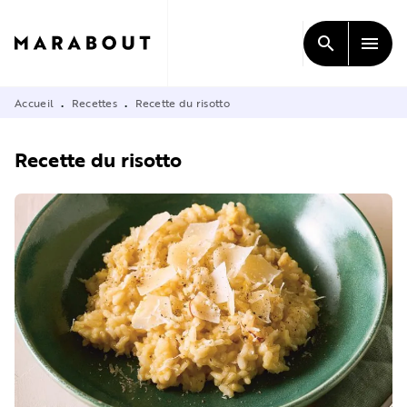
MENU
RECHERCHE
CONTENU
search
menu
PIED DE PAGE
Accueil
Recettes
Recette du risotto
•
•
Recette du risotto