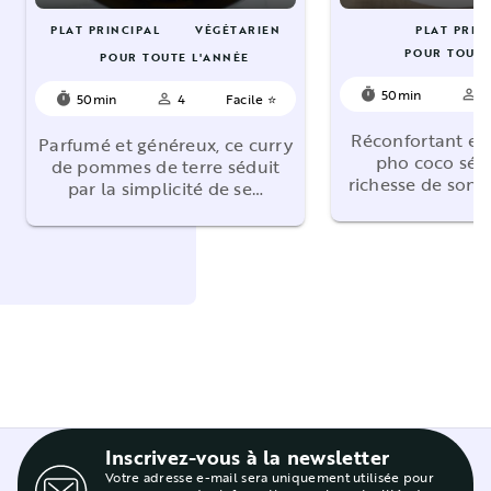
PLAT PRINCIPAL
VÉGÉTARIEN
PLAT PRIN
POUR TOUTE
POUR TOUTE L'ANNÉE
50min
4
timer
person_outline
50min
4
Facile ⭐
timer
person_outline
Réconfortant et
Parfumé et généreux, ce curry
pho coco sédu
de pommes de terre séduit
richesse de son 
par la simplicité de se…
Inscrivez-vous à la newsletter
Votre adresse e-mail sera uniquement utilisée pour