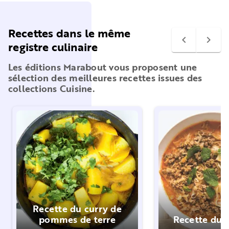
Recettes dans le même
navigate_before
navigate_next
registre culinaire
Les éditions Marabout vous proposent une
sélection des meilleures recettes issues des
collections Cuisine.
Recette du curry de
pommes de terre
Recette du 