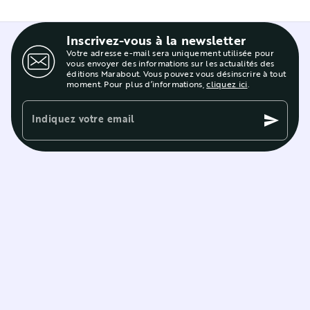
Inscrivez-vous à la newsletter
Votre adresse e-mail sera uniquement utilisée pour
vous envoyer des informations sur les actualités des
éditions Marabout. Vous pouvez vous désinscrire à tout
moment. Pour plus d’informations,
cliquez ici
.
Indiquez votre email
send