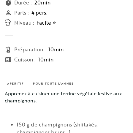
Durée
:
20min
timer
Parts
:
4 pers.
person_outline
Niveau
:
Facile ⭐
Préparation
:
10min
blender
Cuisson
:
10min
microwave
APÉRITIF
POUR TOUTE L'ANNÉE
Apprenez à cuisiner une terrine végétale festive aux
champignons.
150 g de champignons (shiitakés,
champignons bruns…)