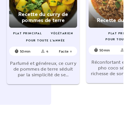
Recette du curry de
pommes de terre
Recette du 
PLAT PRINCIPAL
VÉGÉTARIEN
PLAT PRIN
POUR TOUTE
POUR TOUTE L'ANNÉE
50min
4
timer
person_outline
50min
4
Facile ⭐
timer
person_outline
Réconfortant et
Parfumé et généreux, ce curry
pho coco sédu
de pommes de terre séduit
richesse de son 
par la simplicité de se…