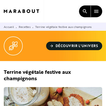
MENU
RECHERCHE
CONTENU
search
menu
PIED DE PAGE
Accueil
Recettes
Terrine végétale festive aux champignons
•
•
DÉCOUVRIR L'UNIVERS
arrow_forward
Terrine végétale festive aux
champignons