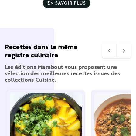
EN SAVOIR PLUS
Recettes dans le même
navigate_before
navigate_next
registre culinaire
Les éditions Marabout vous proposent une
sélection des meilleures recettes issues des
collections Cuisine.