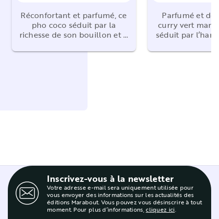
Réconfortant et parfumé, ce
Parfumé et dép
pho coco séduit par la
curry vert mang
richesse de son bouillon et …
séduit par l’har
Inscrivez-vous à la newsletter
Votre adresse e-mail sera uniquement utilisée pour
vous envoyer des informations sur les actualités des
éditions Marabout. Vous pouvez vous désinscrire à tout
moment. Pour plus d’informations,
cliquez ici
.