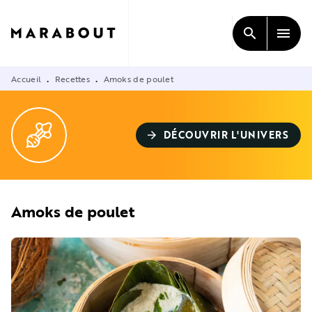
MENU
RECHERCHE
CONTENU
search
menu
PIED DE PAGE
Accueil
Recettes
Amoks de poulet
•
•
DÉCOUVRIR L'UNIVERS
arrow_forward
Amoks de poulet