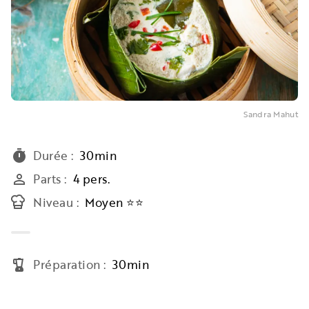
Sandra Mahut
Durée
:
30min
timer
Parts
:
4 pers.
person_outline
Niveau
:
Moyen ⭐⭐
Préparation
:
30min
blender