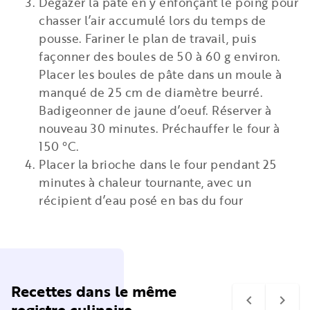
Dégazer la pâte en y enfonçant le poing pour
chasser l’air accumulé lors du temps de
pousse. Fariner le plan de travail, puis
façonner des boules de 50 à 60 g environ.
Placer les boules de pâte dans un moule à
manqué de 25 cm de diamètre beurré.
Badigeonner de jaune d’oeuf. Réserver à
nouveau 30 minutes. Préchauffer le four à
150 °C.
Placer la brioche dans le four pendant 25
minutes à chaleur tournante, avec un
récipient d’eau posé en bas du four
Recettes dans le même
navigate_before
navigate_next
registre culinaire