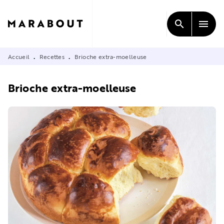
MENU
RECHERCHE
CONTENU
search
menu
PIED DE PAGE
Accueil
Recettes
Brioche extra-moelleuse
•
•
Brioche extra-moelleuse