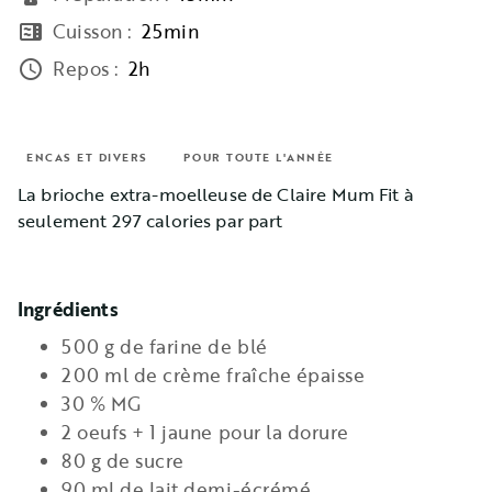
Cuisson
:
25min
microwave
Repos
:
2h
access_time
ENCAS ET DIVERS
POUR TOUTE L'ANNÉE
La brioche extra-moelleuse de Claire Mum Fit à
seulement 297 calories par part
Ingrédients
500 g de farine de blé
200 ml de crème fraîche épaisse
30 % MG
2 oeufs + 1 jaune pour la dorure
80 g de sucre
90 ml de lait demi-écrémé