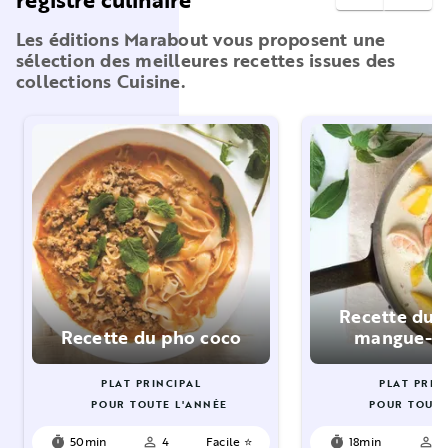
Les éditions Marabout vous proposent une
sélection des meilleures recettes issues des
collections Cuisine.
Recette du c
Recette du pho coco
mangue-cr
PLAT PRINCIPAL
PLAT PRIN
POUR TOUTE L'ANNÉE
POUR TOUTE
50min
4
Facile ⭐
18min
4
timer
person_outline
timer
person_outline