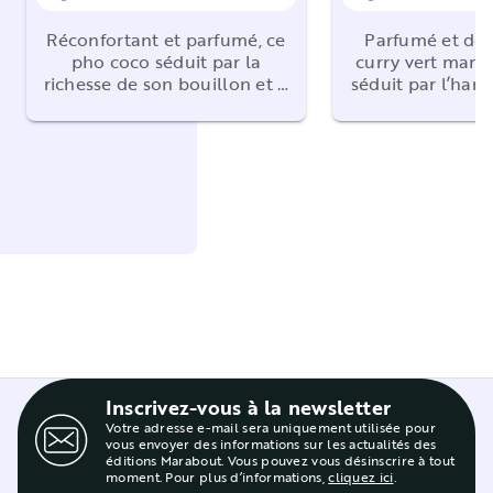
Réconfortant et parfumé, ce
Parfumé et dép
pho coco séduit par la
curry vert mang
richesse de son bouillon et …
séduit par l’har
Inscrivez-vous à la newsletter
Votre adresse e-mail sera uniquement utilisée pour
vous envoyer des informations sur les actualités des
éditions Marabout. Vous pouvez vous désinscrire à tout
moment. Pour plus d’informations,
cliquez ici
.