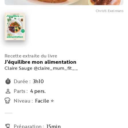
Christl Exelmans
Recette extraite du livre
J'équilibre mon alimentation
Claire Sauge @claire_mum_fit__
Durée
:
3h10
timer
Parts
:
4 pers.
person_outline
Niveau
:
Facile ⭐
Préparation
:
15min
blender