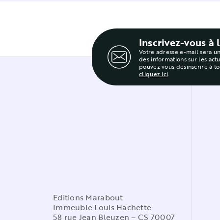
Inscrivez-vous à 
Votre adresse e-mail sera u
des informations sur les act
pouvez vous désinscrire à t
cliquez ici
.
Editions Marabout
Immeuble Louis Hachette
58 rue Jean Bleuzen – CS 70007