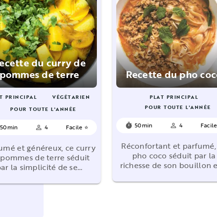
ecette du curry de
pommes de terre
Recette du pho coc
T PRINCIPAL
VÉGÉTARIEN
PLAT PRINCIPAL
POUR TOUTE L'ANNÉE
POUR TOUTE L'ANNÉE
50min
4
Facil
timer
person_outline
50min
4
Facile ⭐
person_outline
Réconfortant et parfumé,
umé et généreux, ce curry
pho coco séduit par la
 pommes de terre séduit
richesse de son bouillon e
ar la simplicité de se…