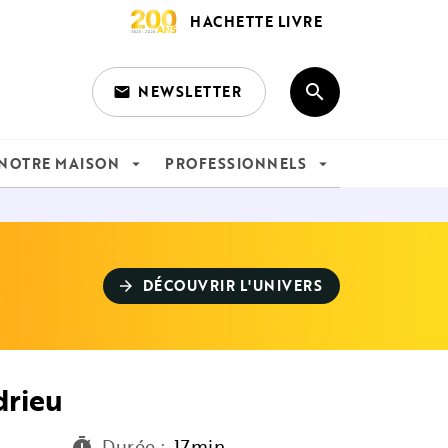
HACHETTE LIVRE
search
NEWSLETTER
email
search
NOTRE MAISON
PROFESSIONNELS
arrow_drop_down
arrow_drop_down
DÉCOUVRIR L'UNIVERS
arrow_forward
drieu
Durée
:
17min
timer