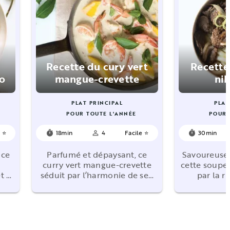
Recette du cury vert
Recette
o
mangue-crevette
ni
PLAT PRINCIPAL
PLAT
POUR TOUTE L'ANNÉE
POUR 
e ⭐
18min
4
Facile ⭐
30min
timer
person_outline
timer
 ce
Parfumé et dépaysant, ce
Savoureuse 
curry vert mangue-crevette
cette soupe
t …
séduit par l’harmonie de se…
par la r