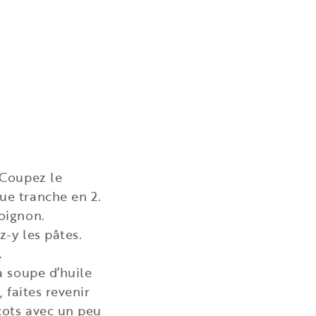
 Coupez le
ue tranche en 2.
’oignon.
z-y les pâtes.
.
à soupe d’huile
, faites revenir
icots avec un peu