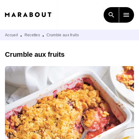
MENU
RECHERCHE
CONTENU
search
menu
PIED DE PAGE
Accueil
Recettes
Crumble aux fruits
•
•
Crumble aux fruits