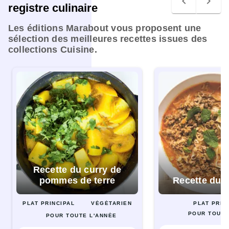
navigate_before
navigate_next
registre culinaire
Les éditions Marabout vous proposent une
sélection des meilleures recettes issues des
collections Cuisine.
Recette du curry de
pommes de terre
Recette du 
PLAT PRINCIPAL
VÉGÉTARIEN
PLAT PRIN
POUR TOUTE
POUR TOUTE L'ANNÉE