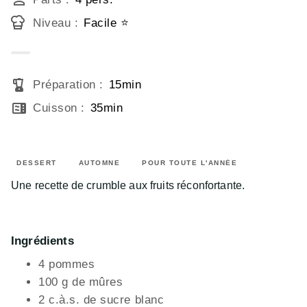
Niveau
:
Facile ⭐
blender
Préparation
:
15min
microwave
Cuisson
:
35min
DESSERT
AUTOMNE
POUR TOUTE L'ANNÉE
Une recette de crumble aux fruits réconfortante.
Ingrédients
4 pommes
100 g de mûres
2 c.à.s. de sucre blanc