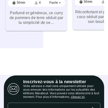
timer
person_outline
50min
4
timer
person_outline
50min
4
Facile ⭐
Réconfortant et pa
Parfumé et généreux, ce curry
coco séduit par l
de pommes de terre séduit par
son bouillo
la simplicité de se…
Inscrivez-vous à la newsletter
Votre adresse e-mail sera uniquement utilisée pour
vous envoyer des informations sur les actualités des
éditions Marabout. Vous pouvez vous désinscrire à tout
moment. Pour plus d’informations,
cliquez ici
.