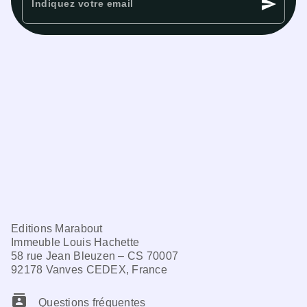
send
Indiquez votre email
Editions Marabout
Immeuble Louis Hachette
58 rue Jean Bleuzen – CS 70007
92178 Vanves CEDEX, France
contacts
Questions fréquentes