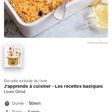
Fabrice Besse
Recette extraite du livre
J'apprends à cuisiner - Les recettes basiques
Louis Girod
timer
Durée
:
50min
person_outline
Parts
:
4 pers.