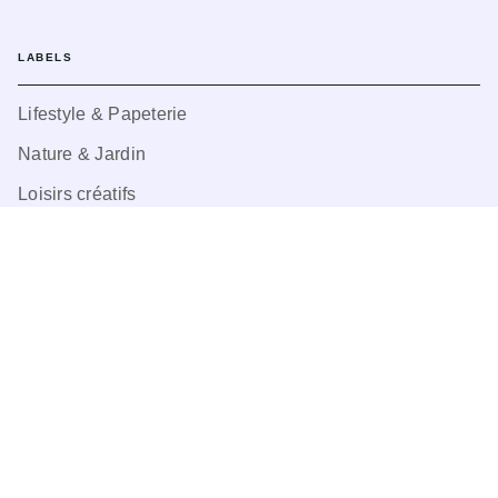
LABELS
Lifestyle & Papeterie
Nature & Jardin
Loisirs créatifs
Sports
Pop Culture
Jeux
CGU
Charte de référencement
Charte des Données Personnelles