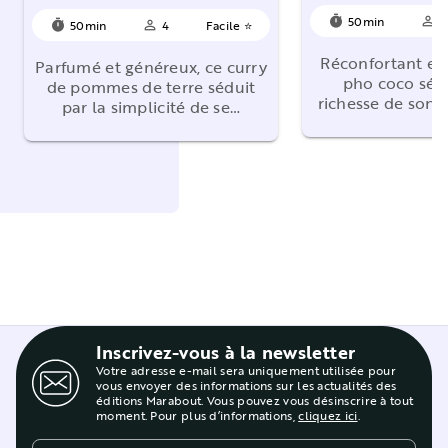
50min
4
timer
person_outline
50min
4
Facile ⭐
timer
person_outline
Réconfortant et
Parfumé et généreux, ce curry
pho coco sédu
de pommes de terre séduit
richesse de son 
par la simplicité de se…
Inscrivez-vous à la newsletter
Votre adresse e-mail sera uniquement utilisée pour
vous envoyer des informations sur les actualités des
éditions Marabout. Vous pouvez vous désinscrire à tout
moment. Pour plus d’informations,
cliquez ici
.