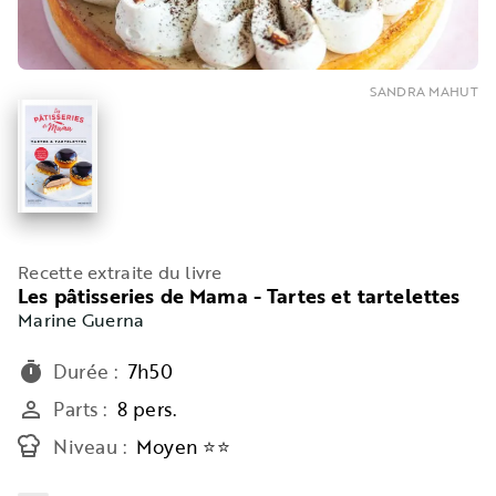
SANDRA MAHUT
Recette extraite du livre
Les pâtisseries de Mama - Tartes et tartelettes
Marine Guerna
Durée
:
7h50
timer
Parts
:
8 pers.
person_outline
Niveau
:
Moyen ⭐⭐