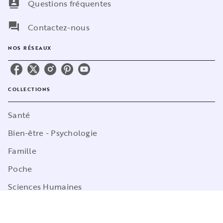
contacts
Questions fréquentes
question_answer
Contactez-nous
NOS RÉSEAUX
COLLECTIONS
Santé
Bien-être - Psychologie
Famille
Poche
Sciences Humaines
Cuisine
Marabulles