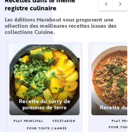
navigate_before
navigate_next
registre culinaire
Les éditions Marabout vous proposent une
sélection des meilleures recettes issues des
collections Cuisine.
Recette du curry de
pommes de terre
Recette du 
PLAT PRINCIPAL
VÉGÉTARIEN
PLAT PRIN
POUR TOUTE
POUR TOUTE L'ANNÉE