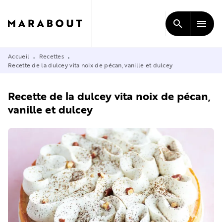
MENU
RECHERCHE
CONTENU
search
menu
PIED DE PAGE
Accueil
Recettes
•
•
Recette de la dulcey vita noix de pécan, vanille et dulcey
Recette de la dulcey vita noix de pécan,
vanille et dulcey