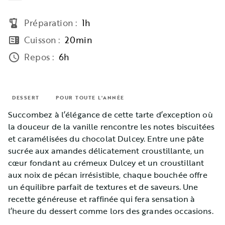
Préparation
:
1h
blender
Cuisson
:
20min
microwave
Repos
:
6h
access_time
DESSERT
POUR TOUTE L'ANNÉE
Succombez à l’élégance de cette tarte d’exception où
la douceur de la vanille rencontre les notes biscuitées
et caramélisées du chocolat Dulcey. Entre une pâte
sucrée aux amandes délicatement croustillante, un
cœur fondant au crémeux Dulcey et un croustillant
aux noix de pécan irrésistible, chaque bouchée offre
un équilibre parfait de textures et de saveurs. Une
recette généreuse et raffinée qui fera sensation à
l’heure du dessert comme lors des grandes occasions.